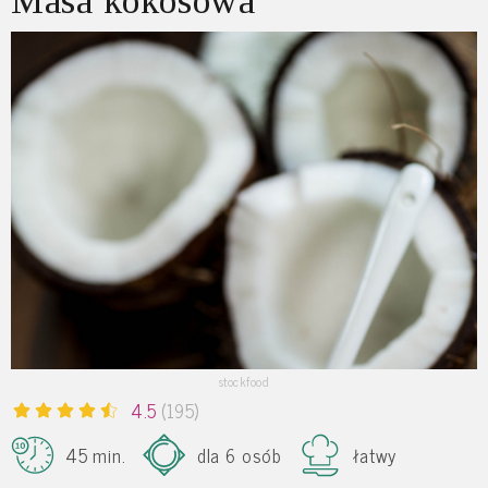
Masa kokosowa
stockfood
4.5
(195)
45 min.
dla 6 osób
łatwy