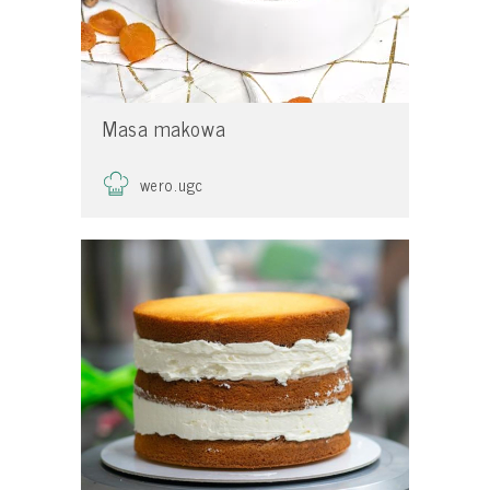
Masa makowa
wero.ugc