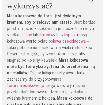
wykorzystać?
Masa kokosowa do tortu jest świetnym
kremem, aby przełożyć nim ciasto.
Jest bardzo
prosta, mocno kokosowa, a jednocześnie nie za
słodka.
Jasny
lub
kakaowy biszkopt
z masą
kokosową warto polać
polewą czekoladową
–
takie połączenie smaków ma wielu miłośników.
Deser jest miękki, pyszny i aż prosi się, aby
sięgnąć po kolejny kawałek!
Masa kokosowa
może być też wykorzystana do przełożenia nią
naleśników.
Osoby lubiące nietypowe dania
zachęcamy do przygotowania
tortu naleśnikowego
. Jego warstwy można
przekładać domowymi dżemami, czekoladą i
właśnie kremem z kokosa.
Masa kokosowa do
ciasta idealnie nada się do wypełnienia