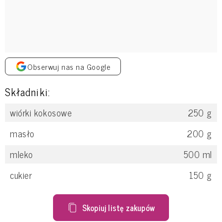
Obserwuj nas na Google
Składniki:
wiórki kokosowe
250
g
masło
200
g
mleko
500
ml
cukier
150
g
Skopiuj listę zakupów