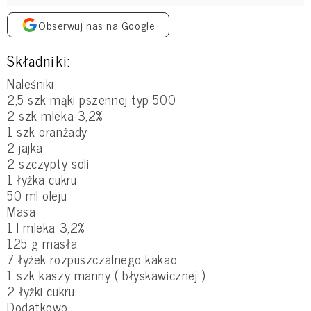
Obserwuj nas na Google
Składniki:
Naleśniki
2,5 szk mąki pszennej typ 500
2 szk mleka 3,2%
1 szk oranżady
2 jajka
2 szczypty soli
1 łyżka cukru
50 ml oleju
Masa
1 l mleka 3,2%
125 g masła
7 łyżek rozpuszczalnego kakao
1 szk kaszy manny ( błyskawicznej )
2 łyżki cukru
Dodatkowo