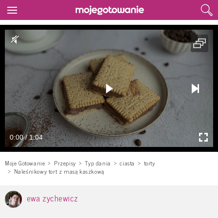
0:00 / 1:04
Moje Gotowanie
Przepisy
Typ dania
ciasta
torty
Naleśnikowy tort z masą kaszkową
ewa zychewicz