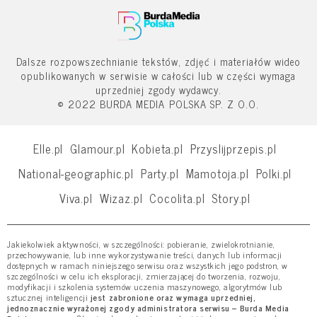
Dalsze rozpowszechnianie tekstów, zdjęć i materiałów wideo
opublikowanych w serwisie w całości lub w części wymaga
uprzedniej zgody wydawcy.
© 2022 BURDA MEDIA POLSKA SP. Z O.O.
Elle.pl
Glamour.pl
Kobieta.pl
Przyslijprzepis.pl
National-geographic.pl
Party.pl
Mamotoja.pl
Polki.pl
Viva.pl
Wizaz.pl
Cocolita.pl
Story.pl
Jakiekolwiek aktywności, w szczególności: pobieranie, zwielokrotnianie,
przechowywanie, lub inne wykorzystywanie treści, danych lub informacji
dostępnych w ramach niniejszego serwisu oraz wszystkich jego podstron, w
szczególności w celu ich eksploracji, zmierzającej do tworzenia, rozwoju,
modyfikacji i szkolenia systemów uczenia maszynowego, algorytmów lub
sztucznej inteligencji
jest zabronione oraz wymaga uprzedniej,
jednoznacznie wyrażonej zgody administratora serwisu – Burda Media