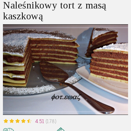
Naleśnikowy tort z masą
kaszkową
4.51
(178)