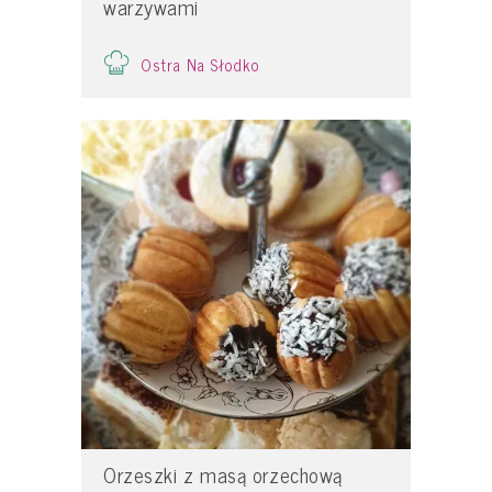
warzywami
Ostra Na Słodko
Orzeszki z masą orzechową