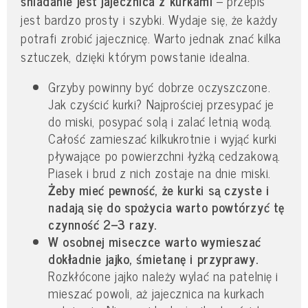
śniadanie jest jajecznica z kurkami
– przepis
jest bardzo prosty i szybki. Wydaje się, że każdy
potrafi zrobić jajecznicę. Warto jednak znać kilka
sztuczek, dzięki którym powstanie idealna.
Grzyby powinny być dobrze oczyszczone.
Jak czyścić kurki? Najprościej przesypać je
do miski, posypać solą i zalać letnią wodą.
Całość zamieszać kilkukrotnie i wyjąć kurki
pływające po powierzchni łyżką cedzakową.
Piasek i brud z nich zostaje na dnie miski.
Żeby mieć pewność, że kurki są czyste i
nadają się do spożycia warto powtórzyć tę
czynność 2–3 razy.
W osobnej miseczce warto wymieszać
dokładnie jajko, śmietanę i przyprawy.
Rozkłócone jajko należy wylać na patelnię i
mieszać powoli, aż jajecznica na kurkach