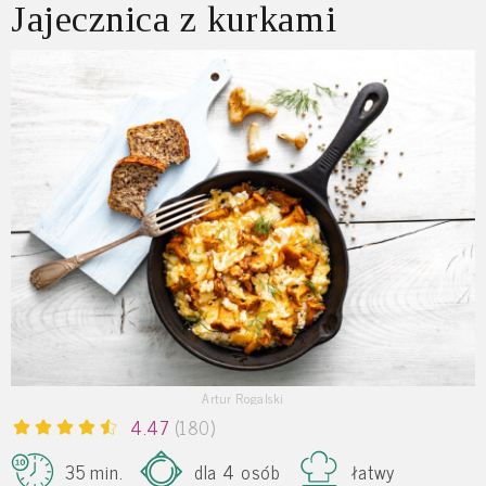
Jajecznica z kurkami
Artur Rogalski
4.47
(180)
35 min.
dla 4 osób
łatwy