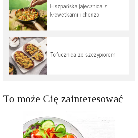
Hiszpańska jajecznica z
krewetkami i chorizo
Tofucznica ze szczypiorem
To może Cię zainteresować