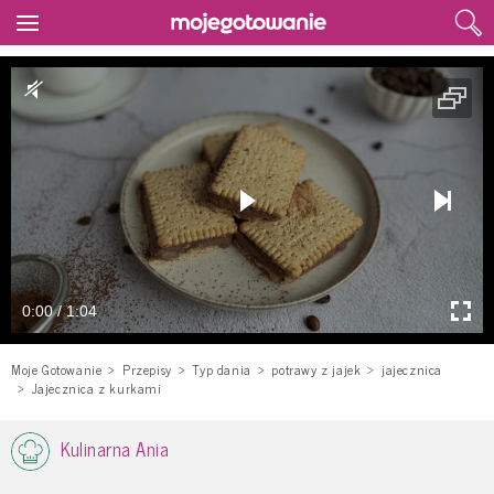
0:00 / 1:04
Moje Gotowanie
Przepisy
Typ dania
potrawy z jajek
jajecznica
Jajecznica z kurkami
Kulinarna Ania