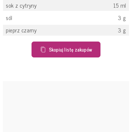
sok z cytryny
15
ml
sól
3
g
pieprz czarny
3
g
Skopiuj listę zakupów