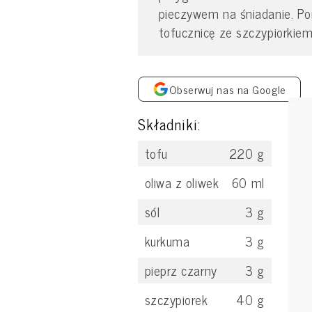
pieczywem na śniadanie. Pon
tofucznicę ze szczypiorkie
Obserwuj nas na Google
Składniki:
tofu
220
g
oliwa z oliwek
60
ml
sól
3
g
kurkuma
3
g
pieprz czarny
3
g
szczypiorek
40
g