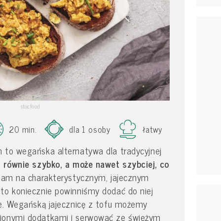
stocfood
20 min.
dla 1 osoby
łatwy
m to wegańska alternatywa dla tradycyjnej
 równie szybko, a może nawet szybciej, co
y nam na charakterystycznym, jajecznym
 to koniecznie powinniśmy dodać do niej
we. Wegańską jajecznicę z tofu możemy
bionymi dodatkami i serwować ze świeżym