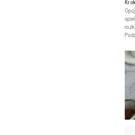
Krok
Opcj
opie
rozk
Poda