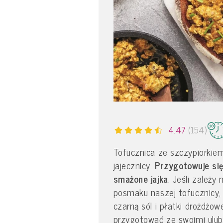
4.47
(154)
Tofucznica ze szczypiorkie
jajecznicy.
Przygotowuje się
smażone jajka
. Jeśli zależ
posmaku naszej tofucznicy,
czarną sól i płatki drożdżo
przygotować ze swoimi ulu