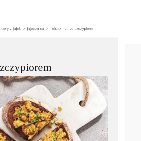
trawy z jajek
jajecznica
Tofucznica ze szczypiorem
szczypiorem