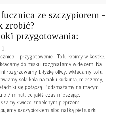
fucznica ze szczypiorem -
k zrobić?
oki przygotowania:
 1:
cznica – przygotowanie: Tofu kroimy w kostkę,
kładamy do miski i rozgniatamy widelcem. Na
lni rozgrzewamy 1 łyżkę oliwy, wkładamy tofu.
awiamy solą kala namak i kurkumą, mieszamy,
kładniki się połączą. Podsmażamy na małym
u 5-7 minut, co jakiś czas mieszając.
ószamy świeżo zmielonym pieprzem,
pujemy szczypiorkiem albo natką pietruszki