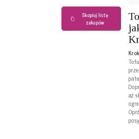
To
Skopiuj listę
zakupów
ja
Kr
Krok
Tofu
prze
pate
Dopr
aż s
ogni
Opr
posy