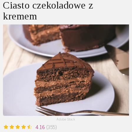
Ciasto czekoladowe z
kremem
Adobe Stock
4.16
(355)