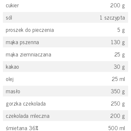
cukier
200
g
sól
1
szczypta
proszek do pieczenia
5
g
mąka pszenna
130
g
mąka ziemniaczana
25
g
kakao
30
g
olej
25
ml
masło
350
g
gorzka czekolada
250
g
czekolada mleczna
200
g
śmietana 36%
500
ml