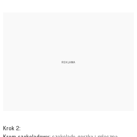
Krok 2:
Krem czekoladowy:
czekoladę gorzką i mleczną