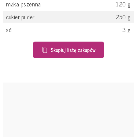
mąka pszenna
120
g
cukier puder
250
g
sól
3
g
Skopiuj listę zakupów