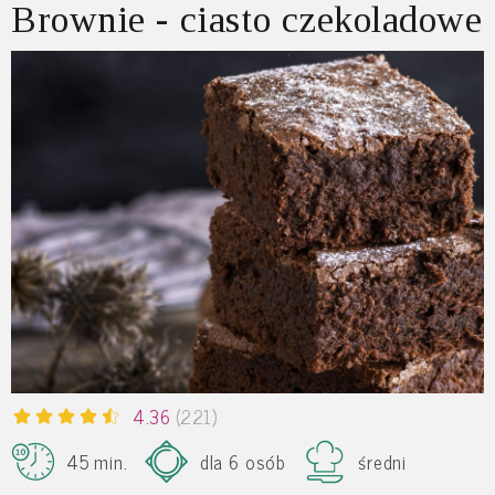
Brownie - ciasto czekoladowe
4.36
(221)
45 min.
dla 6 osób
średni