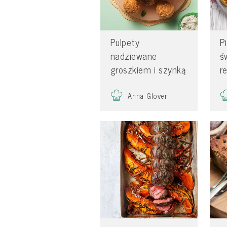
Pulpety
P
nadziewane
ś
groszkiem i szynką
r
Anna Glover