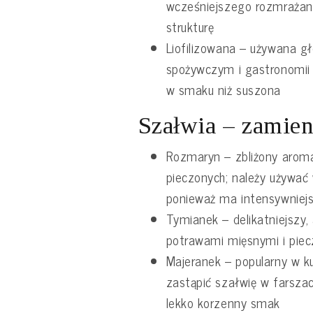
wcześniejszego rozmrażani
strukturę
Liofilizowana – używana g
spożywczym i gastronomii p
w smaku niż suszona
Szałwia – zamien
Rozmaryn – zbliżony aroma
pieczonych; należy używać 
ponieważ ma intensywniej
Tymianek – delikatniejszy,
potrawami mięsnymi i piec
Majeranek – popularny w k
zastąpić szałwię w farszac
lekko korzenny smak