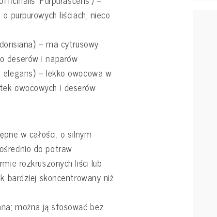
fficinalis 'Purpurascens') –
 o purpurowych liściach, nieco
 dorisiana) – ma cytrusowy
o deserów i naparów
a elegans) – lekko owocowa w
tek owocowych i deserów
e
tępne w całości, o silnym
ośrednio do potraw
mie rozkruszonych liści lub
ak bardziej skoncentrowany niż
ana; można ją stosować bez