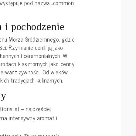
im występuje pod nazwą „common
a i pochodzenie
senu Morza Śródziemnego, gdzie
ci. Rzymianie cenili ją jako
chennych i ceremonialnych. W
grodach klasztornych jako cenny
nserwant żywności. Od wieków
ich tradycjach kulinarnych.
ny
icinalis) – najczęściej
 ma intensywny aromat i