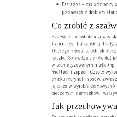
Estragon – ma odmienny pr
potrawach z drobiem stano
Co zrobić z szałw
Szałwia stanowi nieodzowny skła
francuskiej i bałkańskiej. Trady
tłustego mięsa, takich jak piec
kaczka. Sprawdza się również jak
w aromatyzowanym maśle (np. do
risottach i zupach. Często wy
smaku marynat i sosów, zwłasz
ją także w wyrobie domowych ki
pieczonych ziemniaków i warzy
Jak przechowywa
Świeżą szałwię najlepiej przech