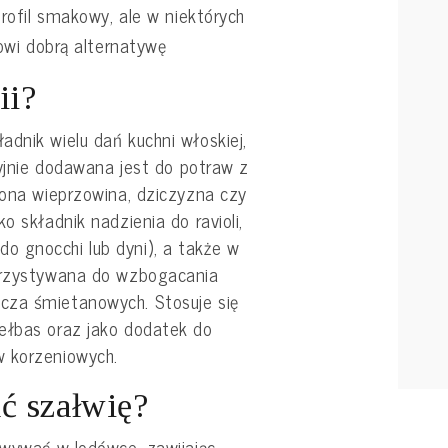
ofil smakowy, ale w niektórych
wi dobrą alternatywę
ii?
dnik wielu dań kuchni włoskiej,
cyjnie dodawana jest do potraw z
zona wieprzowina, dziczyzna czy
o składnik nadzienia do ravioli,
 gnocchi lub dyni), a także w
korzystywana do wzbogacania
cza śmietanowych. Stosuje się
ełbas oraz jako dodatek do
w korzeniowych.
ć szałwię?
owywać w lodówce, zawijając