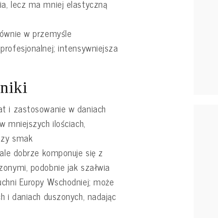
a, lecz ma mniej elastyczną
łównie w przemyśle
rofesjonalnej; intensywniejsza
niki
t i zastosowanie w daniach
w mniejszych ilościach,
szy smak
 ale dobrze komponuje się z
zonymi, podobnie jak szałwia
uchni Europy Wschodniej; może
h i daniach duszonych, nadając