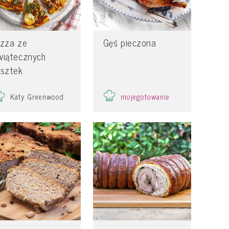
izza ze
Gęś pieczona
wiątecznych
esztek
mojegotowanie
Katy Greenwood