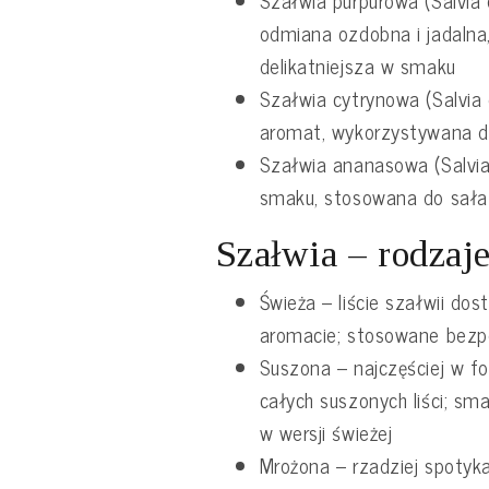
Szałwia purpurowa (Salvia o
odmiana ozdobna i jadalna,
delikatniejsza w smaku
Szałwia cytrynowa (Salvia
aromat, wykorzystywana d
Szałwia ananasowa (Salvi
smaku, stosowana do sała
Szałwia – rodzaj
Świeża – liście szałwii dos
aromacie; stosowane bezp
Suszona – najczęściej w for
całych suszonych liści; sm
w wersji świeżej
Mrożona – rzadziej spotyk