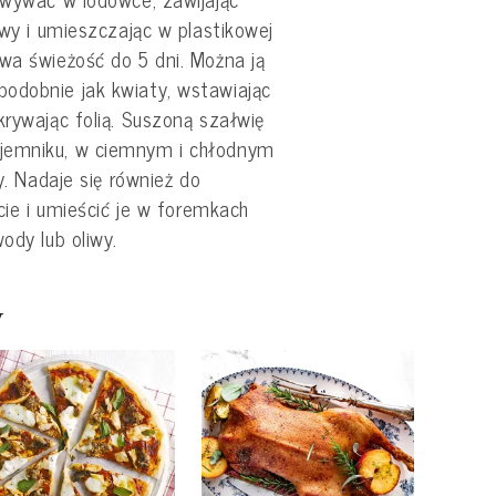
owy i umieszczając w plastikowej
wa świeżość do 5 dni. Można ją
odobnie jak kwiaty, wstawiając
krywając folią. Suszoną szałwię
jemniku, w ciemnym i chłodnym
y. Nadaje się również do
ście i umieścić je w foremkach
ody lub oliwy.
y