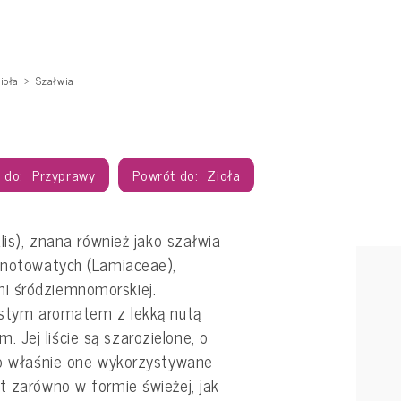
ioła
Szałwia
Przyprawy
Zioła
alis), znana również jako szałwia
asnotowatych (Lamiaceae),
i śródziemnomorskiej.
mistym aromatem z lekką nutą
Jej liście są szarozielone, o
 to właśnie one wykorzystywane
t zarówno w formie świeżej, jak