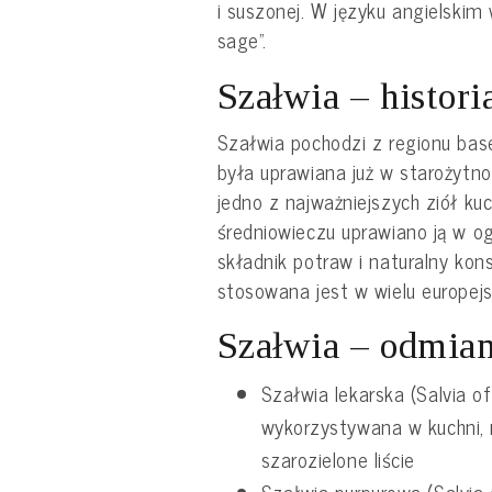
i suszonej. W języku angielsk
sage”.
Szałwia – histori
Szałwia pochodzi z regionu ba
była uprawiana już w starożytnoś
jedno z najważniejszych ziół ku
średniowieczu uprawiano ją w o
składnik potraw i naturalny ko
stosowana jest w wielu europejsk
Szałwia – odmia
Szałwia lekarska (Salvia off
wykorzystywana w kuchni,
szarozielone liście