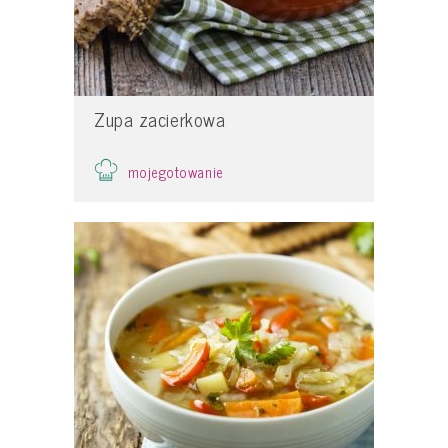
Zupa zacierkowa
mojegotowanie