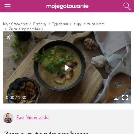
Moje Gotowanie
Przepisy
Typ dania
zupy
zupa krem
Zupa z topinamburu
0:00 / 1:30
Ewa Niepytalska