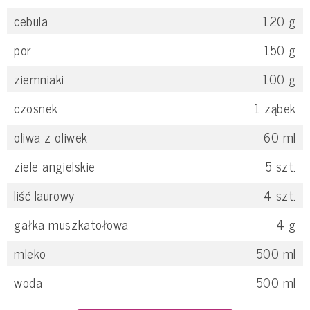
cebula
120
g
por
150
g
ziemniaki
100
g
czosnek
1
ząbek
oliwa z oliwek
60
ml
ziele angielskie
5
szt.
liść laurowy
4
szt.
gałka muszkatołowa
4
g
mleko
500
ml
woda
500
ml