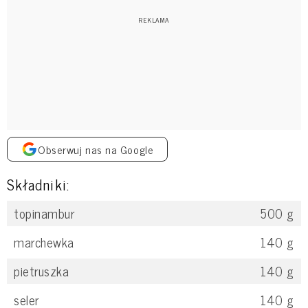
Obserwuj nas na Google
Składniki:
topinambur
500
g
marchewka
140
g
pietruszka
140
g
seler
140
g