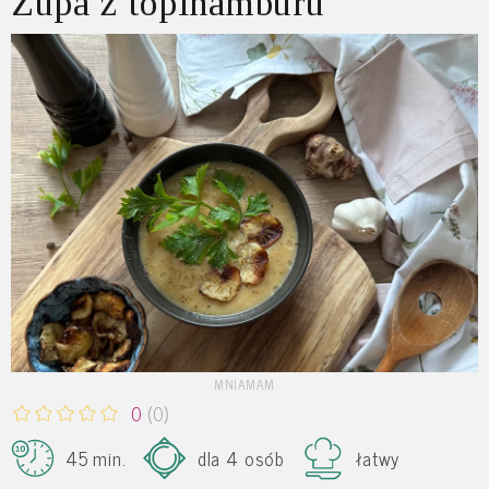
Zupa z topinamburu
MNIAMAM
0
(0)
45 min.
dla 4 osób
łatwy