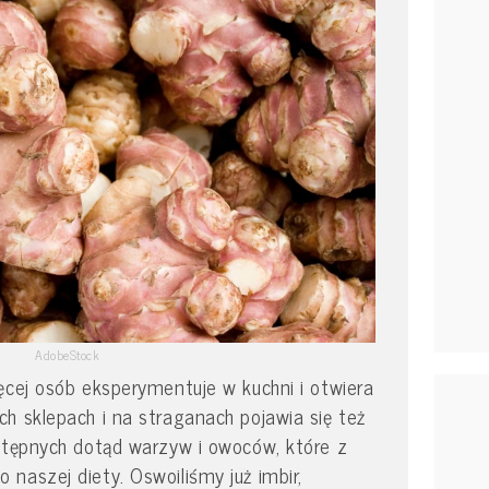
AdobeStock
ęcej osób eksperymentuje w kuchni i otwiera
h sklepach i na straganach pojawia się też
stępnych dotąd warzyw i owoców, które z
naszej diety. Oswoiliśmy już imbir,