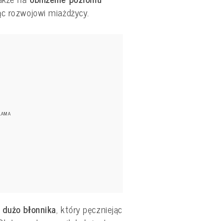
ąc rozwojowi miażdżycy.
ż
dużo błonnika
, który pęczniejąc