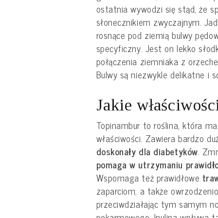
ostatnia wywodzi się stąd, że s
słonecznikiem zwyczajnym. Jad
rosnące pod ziemią bulwy pędo
specyficzny. Jest on lekko sło
połączenia ziemniaka z orzeche
Bulwy są niezwykle delikatne i s
Jakie właściwośc
Topinambur to roślina, która m
właściwości. Zawiera bardzo dużo
doskonały dla diabetyków
. Zmn
pomaga w utrzymaniu prawidł
Wspomaga też prawidłowe
tra
zaparciom, a także owrzodzeniom
przeciwdziałając tym samym n
pokarmowego. Inulina wpływa t