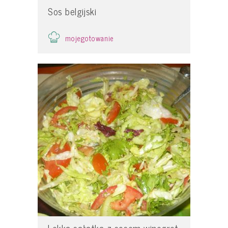
Sos belgijski
mojegotowanie
Lekka sałatka z sosem winegret