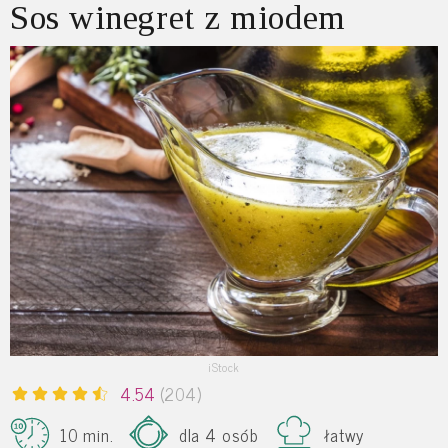
Sos winegret z miodem
iStock
4.54
(204)
10 min.
dla 4 osób
łatwy