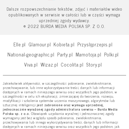
Dalsze rozpowszechnianie tekstów, zdjęć i materiałów wideo
opublikowanych w serwisie w całości lub w części wymaga
uprzedniej zgody wydawcy.
© 2022 BURDA MEDIA POLSKA SP. Z O.O.
Elle.pl
Glamour.pl
Kobieta.pl
Przyslijprzepis.pl
National-geographic.pl
Party.pl
Mamotoja.pl
Polki.pl
Viva.pl
Wizaz.pl
Cocolita.pl
Story.pl
Jakiekolwiek aktywności, w szczególności: pobieranie, zwielokrotnianie,
przechowywanie, lub inne wykorzystywanie treści, danych lub informacji
dostępnych w ramach niniejszego serwisu oraz wszystkich jego podstron, w
szczególności w celu ich eksploracji, zmierzającej do tworzenia, rozwoju,
modyfikacji i szkolenia systemów uczenia maszynowego, algorytmów lub
sztucznej inteligencji
jest zabronione oraz wymaga uprzedniej,
jednoznacznie wyrażonej zgody administratora serwisu – Burda Media
Polska sp. z o.o.
Obowiązek uzyskania wyraźnej i jednoznacznej zgody
wymagany jest bez względu sposób pobierania, zwielokrotniania,
przechowywania lub innego wykorzystywania treści, danych lub informacji
dostępnych w ramach niniejszego serwisu oraz wszystkich jego podstron, jak