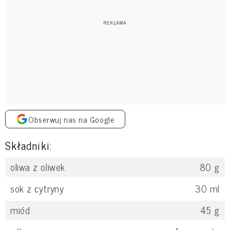
Obserwuj nas na Google
Składniki:
oliwa z oliwek
80
g
sok z cytryny
30
ml
miód
45
g