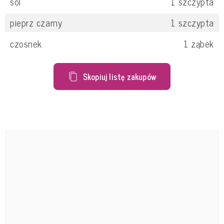
sól
1
szczypta
pieprz czarny
1
szczypta
czosnek
1
ząbek
Skopiuj listę zakupów