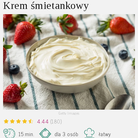
Krem śmietankowy
Getty Images
4.44
(180)
15 min.
dla 3 osób
łatwy