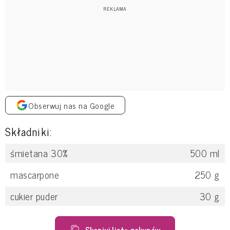
Obserwuj nas na Google
Składniki:
śmietana 30%
500
ml
mascarpone
250
g
cukier puder
30
g
Skopiuj listę zakupów