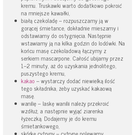
kremu. Truskawki warto dodatkowo pokroić
na mniejsze kawałki,
białą czekoladę – rozpuszczamy ją w
gorącej śmietance, dokładnie mieszamy i
odstawiamy do ostygnięcia. Następnie
wstawiamy ją na kilka godzin do lodówki. Na
końcu masę czekoladową łączymy z
serkiem mascarpone. Całość ubijamy przez
1–2 minuty, aż do uzyskania jednolitego,
puszystego kremu,
kakao
– wystarczy dodać niewielką ilość
tego składnika, żeby uzyskać kakaową
masę.
wanilię – laskę wanilii należy przekroić
wzdłuż, a następnie wyjąć ziarenka
łyżeczką. Dodajemy je do kremu
śmietankowego,
skórkę cytryny – cytrynę polewamy