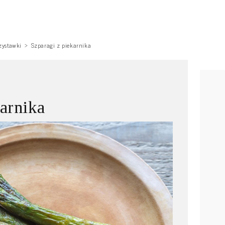
zystawki
Szparagi z piekarnika
karnika