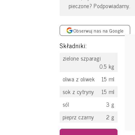
pieczone? Podpowiadamy.
Obserwuj nas na Google
Składniki:
zielone szparagi
0.5
kg
oliwa z oliwek
15
ml
sok z cytryny
15
ml
sól
3
g
pieprz czarny
2
g