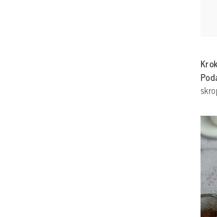
Krok
Poda
skro