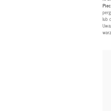
Piec
per
lub 
Uważ
war