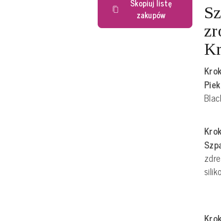
Skopiuj listę
Sz
zakupów
zr
Kr
Krok
Piek
Blac
Krok
Szpa
zdre
sili
Krok