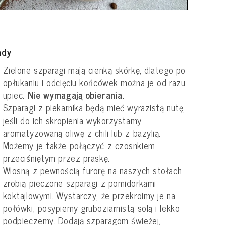
ady
Zielone szparagi mają cienką skórkę, dlatego po
opłukaniu i odcięciu końcówek można je od razu
upiec.
Nie wymagają obierania.
Szparagi z piekarnika będą mieć wyrazistą nutę,
jeśli do ich skropienia wykorzystamy
aromatyzowaną oliwę z chili lub z bazylią.
Możemy je także połączyć z czosnkiem
przeciśniętym przez praskę.
Wiosną z pewnością furorę na naszych stołach
zrobią pieczone szparagi z pomidorkami
koktajlowymi. Wystarczy, że przekroimy je na
połówki, posypiemy gruboziarnistą solą i lekko
podpieczemy. Dodają szparagom świeżej,