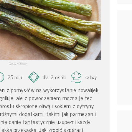
Getty/iStock
25 min.
dla 2 osób
łatwy
den z pomysłów na wykorzystanie nowalijek.
b grilluje, ale z powodzeniem można je też
rostu skropione oliwą i sokiem z cytryny,
ę różnymi dodatkami, takimi jak parmezan i
tnie danie fantastycznie uzupełni każdy
 lekką przekąskę. Jak zrobić szparagi