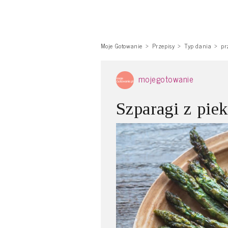
Moje Gotowanie
Przepisy
Typ dania
pr
mojegotowanie
Szparagi z pie