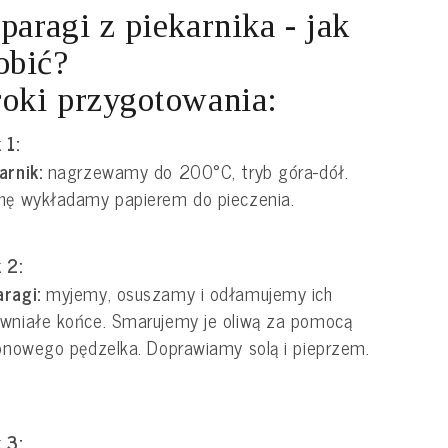
paragi z piekarnika - jak
obić?
oki przygotowania:
 1:
arnik:
nagrzewamy do 200°C, tryb góra-dół.
hę wykładamy papierem do pieczenia.
 2:
ragi:
myjemy, osuszamy i odłamujemy ich
wniałe końce. Smarujemy je oliwą za pomocą
konowego pędzelka. Doprawiamy solą i pieprzem.
 3: