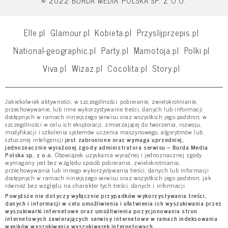
© 2022 BURDA MEDIA POLSKA SP. Z O.O.
Elle.pl
Glamour.pl
Kobieta.pl
Przyslijprzepis.pl
National-geographic.pl
Party.pl
Mamotoja.pl
Polki.pl
Viva.pl
Wizaz.pl
Cocolita.pl
Story.pl
Jakiekolwiek aktywności, w szczególności: pobieranie, zwielokrotnianie,
przechowywanie, lub inne wykorzystywanie treści, danych lub informacji
dostępnych w ramach niniejszego serwisu oraz wszystkich jego podstron, w
szczególności w celu ich eksploracji, zmierzającej do tworzenia, rozwoju,
modyfikacji i szkolenia systemów uczenia maszynowego, algorytmów lub
sztucznej inteligencji
jest zabronione oraz wymaga uprzedniej,
jednoznacznie wyrażonej zgody administratora serwisu – Burda Media
Polska sp. z o.o.
Obowiązek uzyskania wyraźnej i jednoznacznej zgody
wymagany jest bez względu sposób pobierania, zwielokrotniania,
przechowywania lub innego wykorzystywania treści, danych lub informacji
dostępnych w ramach niniejszego serwisu oraz wszystkich jego podstron, jak
również bez względu na charakter tych treści, danych i informacji.
Powyższe nie dotyczy wyłącznie przypadków wykorzystywania treści,
danych i informacji w celu umożliwienia i ułatwienia ich wyszukiwania przez
wyszukiwarki internetowe oraz umożliwienia pozycjonowania stron
internetowych zawierających serwisy internetowe w ramach indeksowania
wyników wyszukiwania wyszukiwarek internetowych