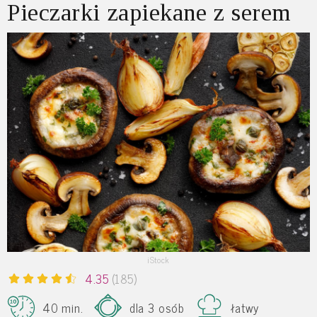
Pieczarki zapiekane z serem
iStock
4.35
(185)
40 min.
dla 3 osób
łatwy