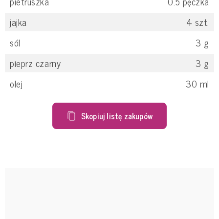
pietruszka
0.5
pęczka
jajka
4
szt.
sól
3
g
pieprz czarny
3
g
olej
30
ml
Skopiuj listę zakupów