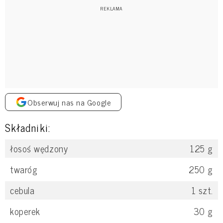
Obserwuj nas na Google
Składniki:
łosoś wędzony
125
g
twaróg
250
g
cebula
1
szt.
koperek
30
g