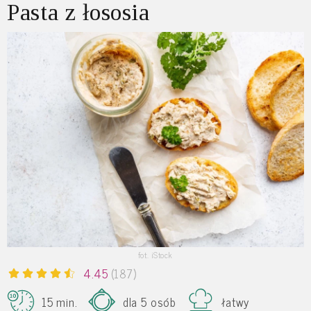
Pasta z łososia
fot. iStock
4.45
(187)
15 min.
dla 5 osób
łatwy