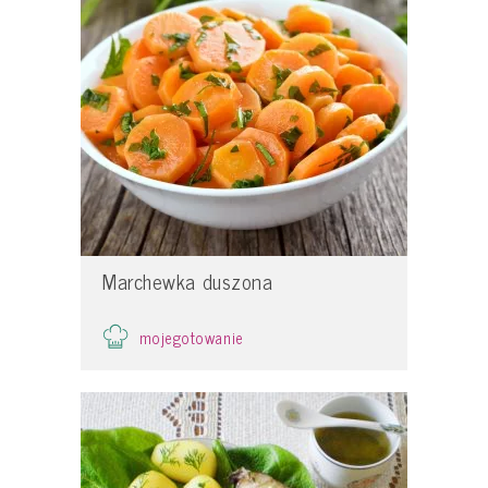
Marchewka duszona
mojegotowanie