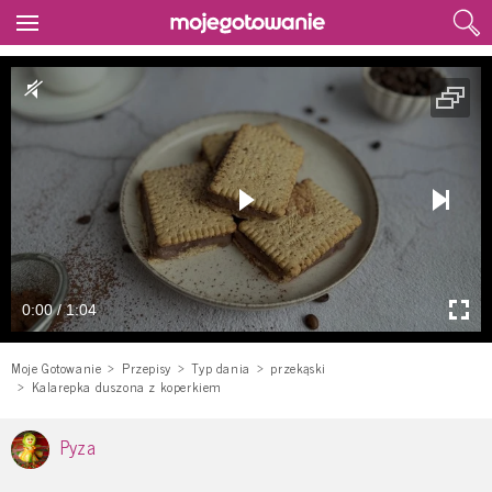
0:00 / 1:04
Moje Gotowanie
Przepisy
Typ dania
przekąski
Kalarepka duszona z koperkiem
Pyza