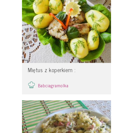
Miętus z koperkiem :
Babciagramolka