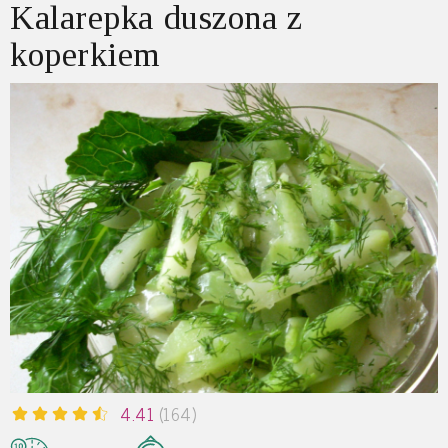
Kalarepka duszona z
koperkiem
4.41
(164)