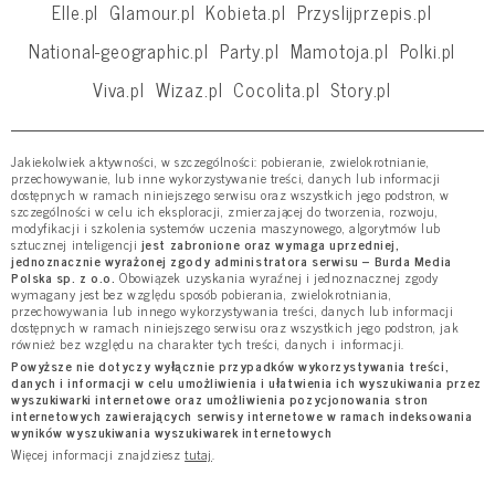
Elle.pl
Glamour.pl
Kobieta.pl
Przyslijprzepis.pl
National-geographic.pl
Party.pl
Mamotoja.pl
Polki.pl
Viva.pl
Wizaz.pl
Cocolita.pl
Story.pl
Jakiekolwiek aktywności, w szczególności: pobieranie, zwielokrotnianie,
przechowywanie, lub inne wykorzystywanie treści, danych lub informacji
dostępnych w ramach niniejszego serwisu oraz wszystkich jego podstron, w
szczególności w celu ich eksploracji, zmierzającej do tworzenia, rozwoju,
modyfikacji i szkolenia systemów uczenia maszynowego, algorytmów lub
sztucznej inteligencji
jest zabronione oraz wymaga uprzedniej,
jednoznacznie wyrażonej zgody administratora serwisu – Burda Media
Polska sp. z o.o.
Obowiązek uzyskania wyraźnej i jednoznacznej zgody
wymagany jest bez względu sposób pobierania, zwielokrotniania,
przechowywania lub innego wykorzystywania treści, danych lub informacji
dostępnych w ramach niniejszego serwisu oraz wszystkich jego podstron, jak
również bez względu na charakter tych treści, danych i informacji.
Powyższe nie dotyczy wyłącznie przypadków wykorzystywania treści,
danych i informacji w celu umożliwienia i ułatwienia ich wyszukiwania przez
wyszukiwarki internetowe oraz umożliwienia pozycjonowania stron
internetowych zawierających serwisy internetowe w ramach indeksowania
wyników wyszukiwania wyszukiwarek internetowych
Więcej informacji znajdziesz
tutaj
.