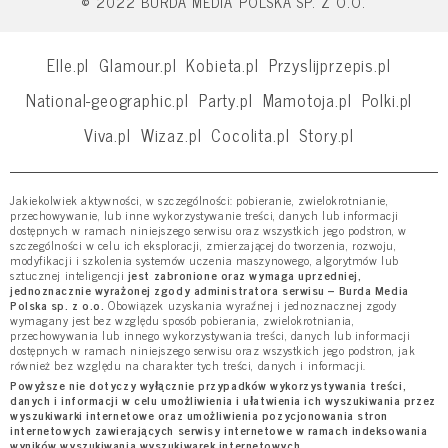
© 2022 BURDA MEDIA POLSKA SP. Z O.O.
Elle.pl
Glamour.pl
Kobieta.pl
Przyslijprzepis.pl
National-geographic.pl
Party.pl
Mamotoja.pl
Polki.pl
Viva.pl
Wizaz.pl
Cocolita.pl
Story.pl
Jakiekolwiek aktywności, w szczególności: pobieranie, zwielokrotnianie,
przechowywanie, lub inne wykorzystywanie treści, danych lub informacji
dostępnych w ramach niniejszego serwisu oraz wszystkich jego podstron, w
szczególności w celu ich eksploracji, zmierzającej do tworzenia, rozwoju,
modyfikacji i szkolenia systemów uczenia maszynowego, algorytmów lub
sztucznej inteligencji
jest zabronione oraz wymaga uprzedniej,
jednoznacznie wyrażonej zgody administratora serwisu – Burda Media
Polska sp. z o.o.
Obowiązek uzyskania wyraźnej i jednoznacznej zgody
wymagany jest bez względu sposób pobierania, zwielokrotniania,
przechowywania lub innego wykorzystywania treści, danych lub informacji
dostępnych w ramach niniejszego serwisu oraz wszystkich jego podstron, jak
również bez względu na charakter tych treści, danych i informacji.
Powyższe nie dotyczy wyłącznie przypadków wykorzystywania treści,
danych i informacji w celu umożliwienia i ułatwienia ich wyszukiwania przez
wyszukiwarki internetowe oraz umożliwienia pozycjonowania stron
internetowych zawierających serwisy internetowe w ramach indeksowania
wyników wyszukiwania wyszukiwarek internetowych