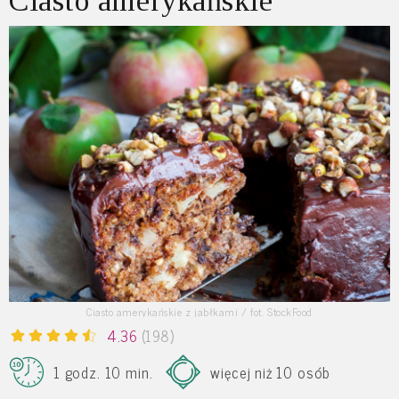
Ciasto amerykańskie
Ciasto amerykańskie z jabłkami / fot. StockFood
4.36
(198)
1 godz. 10 min.
więcej niż 10 osób