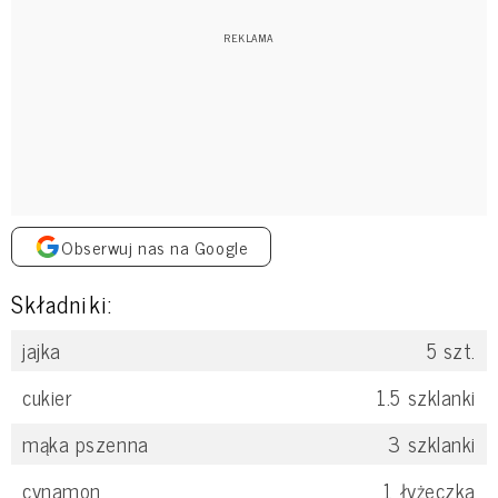
Obserwuj nas na Google
Składniki:
jajka
5
szt.
cukier
1.5
szklanki
mąka pszenna
3
szklanki
cynamon
1
łyżeczka