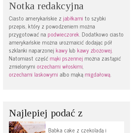
Notka redakcyjna
Ciasto amerykańskie z
jabłkami
to szybki
przepis, który z powodzeniem można
przygotować na
podwieczorek
. Dodatkowo ciasto
amerykańskie można urozmaicić dodając pół
szklanki naparzonej
kawy
lub
kawy zbożowej
.
Natomiast część
mąki pszennej
można zastąpić
zmielonymi
orzechami włoskimi
,
orzechami laskowymi
albo mąką
migdałową
.
Najlepiej podać z
Babka cake z czekoladą i