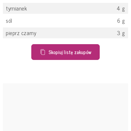
tymianek
4
g
sól
6
g
pieprz czarny
3
g
Skopiuj listę zakupów