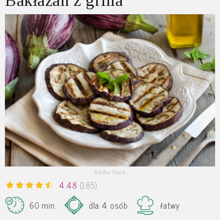
Bakłażan z grilla
Adobe Stock
4.48
(185)
60 min.
dla 4 osób
łatwy