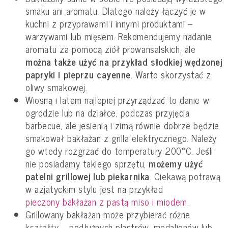
smaku ani aromatu. Dlatego należy łączyć je w
kuchni z przyprawami i innymi produktami –
warzywami lub mięsem. Rekomendujemy nadanie
aromatu za pomocą ziół prowansalskich, ale
można także użyć na przykład słodkiej wędzonej
papryki i pieprzu cayenne
. Warto skorzystać z
oliwy smakowej.
Wiosną i latem najlepiej przyrządzać to danie w
ogrodzie lub na działce, podczas przyjęcia
barbecue, ale jesienią i zimą równie dobrze będzie
smakował bakłażan z grilla elektrycznego. Należy
go wtedy rozgrzać do temperatury 200°C. Jeśli
nie posiadamy takiego sprzętu,
możemy użyć
patelni grillowej lub piekarnika
. Ciekawą potrawą
w azjatyckim stylu jest na przykład
pieczony bakłażan z pastą miso i miodem
.
Grillowany bakłażan może przybierać różne
kształty – podłużnych plastrów, medalionów lub