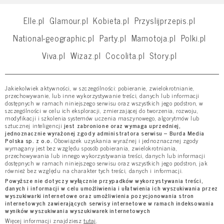
Elle.pl
Glamour.pl
Kobieta.pl
Przyslijprzepis.pl
National-geographic.pl
Party.pl
Mamotoja.pl
Polki.pl
Viva.pl
Wizaz.pl
Cocolita.pl
Story.pl
Jakiekolwiek aktywności, w szczególności: pobieranie, zwielokrotnianie,
przechowywanie, lub inne wykorzystywanie treści, danych lub informacji
dostępnych w ramach niniejszego serwisu oraz wszystkich jego podstron, w
szczególności w celu ich eksploracji, zmierzającej do tworzenia, rozwoju,
modyfikacji i szkolenia systemów uczenia maszynowego, algorytmów lub
sztucznej inteligencji
jest zabronione oraz wymaga uprzedniej,
jednoznacznie wyrażonej zgody administratora serwisu – Burda Media
Polska sp. z o.o.
Obowiązek uzyskania wyraźnej i jednoznacznej zgody
wymagany jest bez względu sposób pobierania, zwielokrotniania,
przechowywania lub innego wykorzystywania treści, danych lub informacji
dostępnych w ramach niniejszego serwisu oraz wszystkich jego podstron, jak
również bez względu na charakter tych treści, danych i informacji.
Powyższe nie dotyczy wyłącznie przypadków wykorzystywania treści,
danych i informacji w celu umożliwienia i ułatwienia ich wyszukiwania przez
wyszukiwarki internetowe oraz umożliwienia pozycjonowania stron
internetowych zawierających serwisy internetowe w ramach indeksowania
wyników wyszukiwania wyszukiwarek internetowych
Więcej informacji znajdziesz
tutaj
.