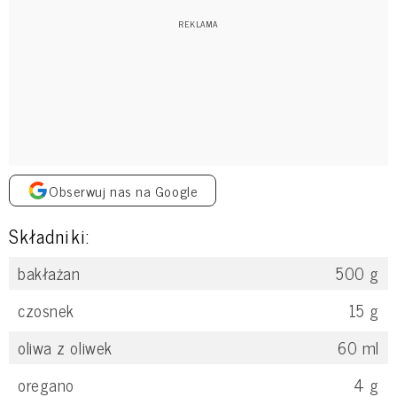
Obserwuj nas na Google
Składniki:
bakłażan
500
g
czosnek
15
g
oliwa z oliwek
60
ml
oregano
4
g