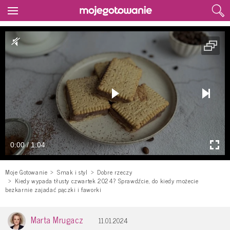
0:00 / 1:04
Moje Gotowanie
Smak i styl
Dobre rzeczy
Kiedy wypada tłusty czwartek 2024? Sprawdźcie, do kiedy możecie
bezkarnie zajadać pączki i faworki
Marta Mrugacz
11.01.2024