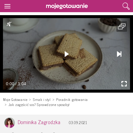
0:00 / 1:04
Moje Gotowanie
Smak i styl
Poradnik gotowania
Jak zagęścić sos? Sprawdzone sposoby!
Dominika Zagrodzka
03.09.2021