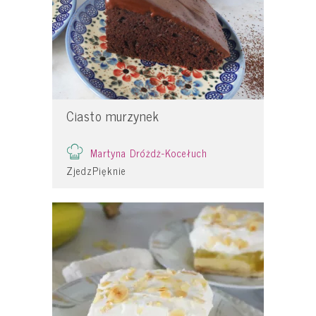
Ciasto murzynek
Martyna Dróżdż-Kocełuch
ZjedzPięknie