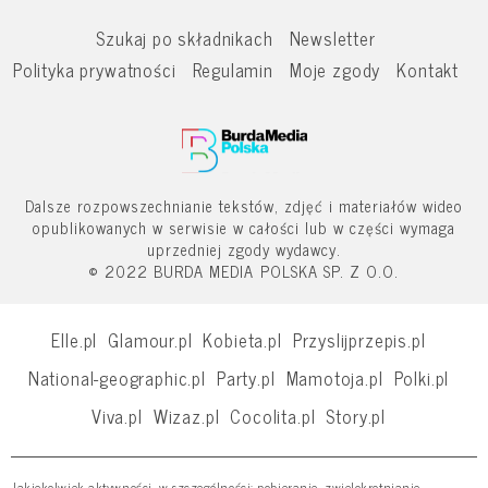
Szukaj po składnikach
Newsletter
Polityka prywatności
Regulamin
Moje zgody
Kontakt
Dalsze rozpowszechnianie tekstów, zdjęć i materiałów wideo
opublikowanych w serwisie w całości lub w części wymaga
uprzedniej zgody wydawcy.
© 2022 BURDA MEDIA POLSKA SP. Z O.O.
Elle.pl
Glamour.pl
Kobieta.pl
Przyslijprzepis.pl
National-geographic.pl
Party.pl
Mamotoja.pl
Polki.pl
Viva.pl
Wizaz.pl
Cocolita.pl
Story.pl
Jakiekolwiek aktywności, w szczególności: pobieranie, zwielokrotnianie,