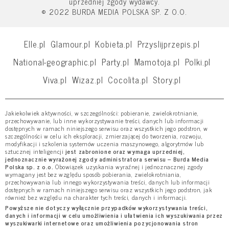
uprzedniej zgody wydawcy.
© 2022 BURDA MEDIA POLSKA SP. Z O.O.
Elle.pl
Glamour.pl
Kobieta.pl
Przyslijprzepis.pl
National-geographic.pl
Party.pl
Mamotoja.pl
Polki.pl
Viva.pl
Wizaz.pl
Cocolita.pl
Story.pl
Jakiekolwiek aktywności, w szczególności: pobieranie, zwielokrotnianie,
przechowywanie, lub inne wykorzystywanie treści, danych lub informacji
dostępnych w ramach niniejszego serwisu oraz wszystkich jego podstron, w
szczególności w celu ich eksploracji, zmierzającej do tworzenia, rozwoju,
modyfikacji i szkolenia systemów uczenia maszynowego, algorytmów lub
sztucznej inteligencji
jest zabronione oraz wymaga uprzedniej,
jednoznacznie wyrażonej zgody administratora serwisu – Burda Media
Polska sp. z o.o.
Obowiązek uzyskania wyraźnej i jednoznacznej zgody
wymagany jest bez względu sposób pobierania, zwielokrotniania,
przechowywania lub innego wykorzystywania treści, danych lub informacji
dostępnych w ramach niniejszego serwisu oraz wszystkich jego podstron, jak
również bez względu na charakter tych treści, danych i informacji.
Powyższe nie dotyczy wyłącznie przypadków wykorzystywania treści,
danych i informacji w celu umożliwienia i ułatwienia ich wyszukiwania przez
wyszukiwarki internetowe oraz umożliwienia pozycjonowania stron