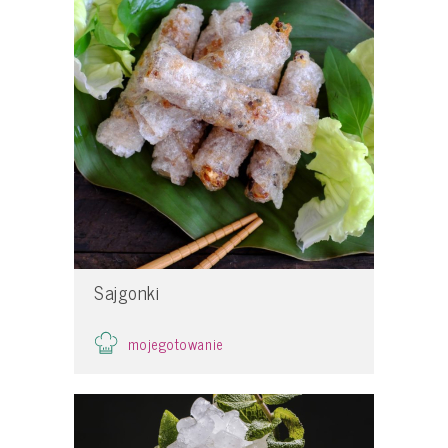
Sajgonki
mojegotowanie