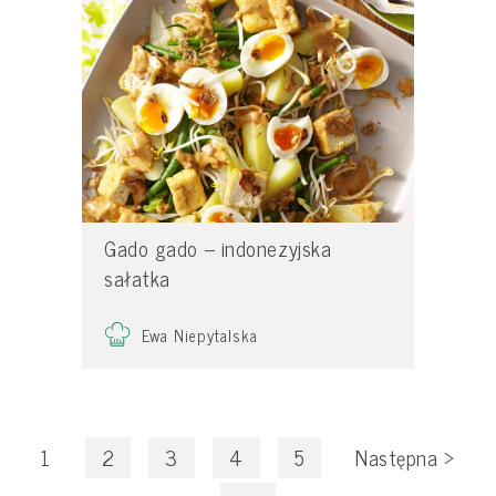
Gado gado – indonezyjska
sałatka
Ewa Niepytalska
1
2
3
4
5
Następna
>