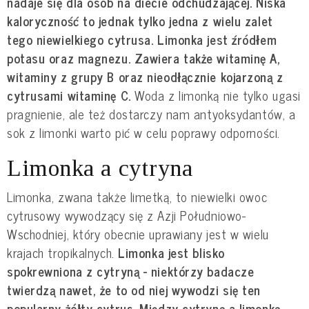
nadaje się dla osób na diecie odchudzającej. Niska
kaloryczność to jednak tylko jedna z wielu zalet
tego niewielkiego cytrusa. Limonka jest źródłem
potasu oraz magnezu. Zawiera także witaminę A,
witaminy z grupy B oraz nieodłącznie kojarzoną z
cytrusami witaminę C.
Woda z limonką nie tylko ugasi
pragnienie, ale też dostarczy nam antyoksydantów, a
sok z limonki warto pić w celu poprawy odporności.
Limonka a cytryna
Limonka, zwana także limetką, to niewielki owoc
cytrusowy wywodzący się z Azji Południowo-
Wschodniej, który obecnie uprawiany jest w wielu
krajach tropikalnych.
Limonka jest blisko
spokrewniona z cytryną - niektórzy badacze
twierdzą nawet, że to od niej wywodzi się ten
popularny żółty cytrus. Między cytryną a limonką