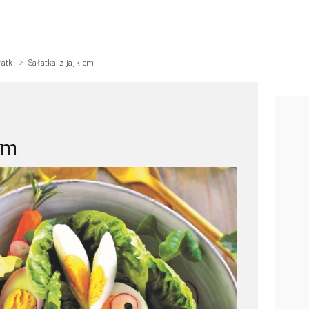
łatki
Sałatka z jajkiem
em