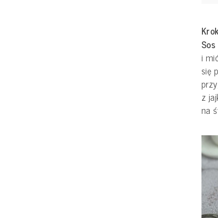
Krok
Sos 
i mi
się 
prz
z ja
na ś