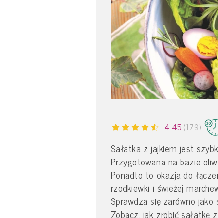
4.45
(179)
Sałatka z jajkiem jest szyb
Przygotowana na bazie oliwy
Ponadto to okazja do łącze
rzodkiewki i świeżej marchewk
Sprawdza się zarówno jako s
Zobacz, jak zrobić sałatkę z