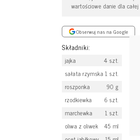
wartościowe danie dla całej 
Obserwuj nas na Google
Składniki:
jajka
4
szt.
sałata rzymska
1
szt.
roszponka
90
g
rzodkiewka
6
szt.
marchewka
1
szt.
oliwa z oliwek
45
ml
ocet jabłkowy
15
ml