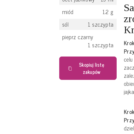
Sa
miód
12
g
zr
sól
1
szczypta
Kr
pieprz czarny
Krok
1
szczypta
Przy
celu
Skopiuj listę
zac
zakupów
zale
obie
jajk
Krok
Prz
dzie