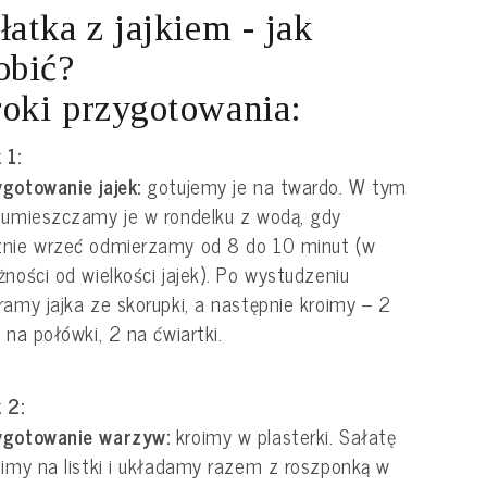
łatka z jajkiem - jak
obić?
oki przygotowania:
 1:
gotowanie jajek:
gotujemy je na twardo. W tym
 umieszczamy je w rondelku z wodą, gdy
znie wrzeć odmierzamy od 8 do 10 minut (w
żności od wielkości jajek). Po wystudzeniu
ramy jajka ze skorupki, a następnie kroimy – 2
a na połówki, 2 na ćwiartki.
 2:
ygotowanie warzyw:
kroimy w plasterki. Sałatę
limy na listki i układamy razem z roszponką w