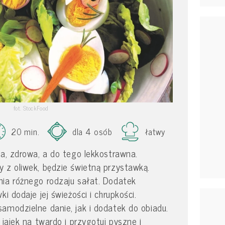
fot. StockFood
20 min.
dla 4 osób
łatwy
ka, zdrowa, a do tego lekkostrawna.
 z oliwek, będzie świetną przystawką.
nia różnego rodzaju sałat. Dodatek
i dodaje jej świeżości i chrupkości.
amodzielne danie, jak i dodatek do obiadu.
 jajek na twardo i przygotuj pyszne i