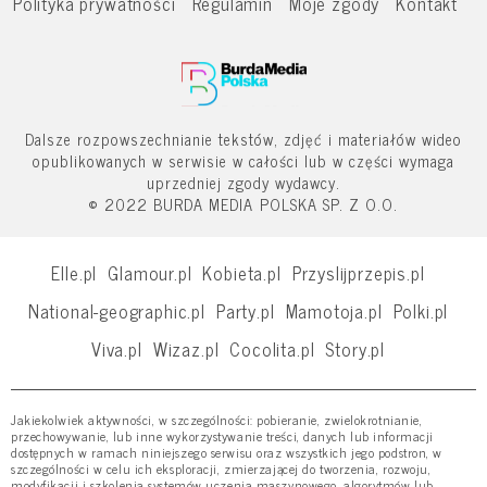
Polityka prywatności
Regulamin
Moje zgody
Kontakt
Dalsze rozpowszechnianie tekstów, zdjęć i materiałów wideo
opublikowanych w serwisie w całości lub w części wymaga
uprzedniej zgody wydawcy.
© 2022 BURDA MEDIA POLSKA SP. Z O.O.
Elle.pl
Glamour.pl
Kobieta.pl
Przyslijprzepis.pl
National-geographic.pl
Party.pl
Mamotoja.pl
Polki.pl
Viva.pl
Wizaz.pl
Cocolita.pl
Story.pl
Jakiekolwiek aktywności, w szczególności: pobieranie, zwielokrotnianie,
przechowywanie, lub inne wykorzystywanie treści, danych lub informacji
dostępnych w ramach niniejszego serwisu oraz wszystkich jego podstron, w
szczególności w celu ich eksploracji, zmierzającej do tworzenia, rozwoju,
modyfikacji i szkolenia systemów uczenia maszynowego, algorytmów lub