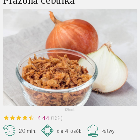
Prażona cebulka
iStock
4.44
(162)
20 min.
dla 4 osób
łatwy