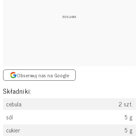
Obserwuj nas na Google
Składniki:
cebula
2
szt.
sól
5
g
cukier
5
g