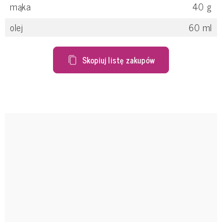
mąka
40
g
olej
60
ml
Skopiuj listę zakupów