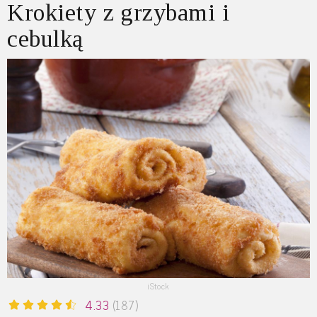
Krokiety z grzybami i
cebulką
iStock
4.33
(187)