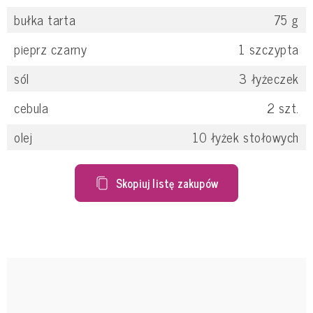
bułka tarta
75
g
pieprz czarny
1
szczypta
sól
3
łyżeczek
cebula
2
szt.
olej
10
łyżek stołowych
Skopiuj listę zakupów