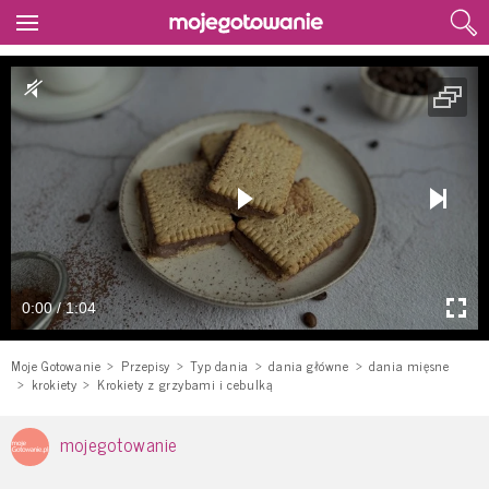
0:00 / 1:04
Moje Gotowanie
Przepisy
Typ dania
dania główne
dania mięsne
krokiety
Krokiety z grzybami i cebulką
mojegotowanie