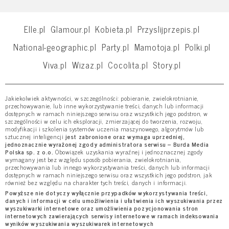
Elle.pl
Glamour.pl
Kobieta.pl
Przyslijprzepis.pl
National-geographic.pl
Party.pl
Mamotoja.pl
Polki.pl
Viva.pl
Wizaz.pl
Cocolita.pl
Story.pl
Jakiekolwiek aktywności, w szczególności: pobieranie, zwielokrotnianie,
przechowywanie, lub inne wykorzystywanie treści, danych lub informacji
dostępnych w ramach niniejszego serwisu oraz wszystkich jego podstron, w
szczególności w celu ich eksploracji, zmierzającej do tworzenia, rozwoju,
modyfikacji i szkolenia systemów uczenia maszynowego, algorytmów lub
sztucznej inteligencji
jest zabronione oraz wymaga uprzedniej,
jednoznacznie wyrażonej zgody administratora serwisu – Burda Media
Polska sp. z o.o.
Obowiązek uzyskania wyraźnej i jednoznacznej zgody
wymagany jest bez względu sposób pobierania, zwielokrotniania,
przechowywania lub innego wykorzystywania treści, danych lub informacji
dostępnych w ramach niniejszego serwisu oraz wszystkich jego podstron, jak
również bez względu na charakter tych treści, danych i informacji.
Powyższe nie dotyczy wyłącznie przypadków wykorzystywania treści,
danych i informacji w celu umożliwienia i ułatwienia ich wyszukiwania przez
wyszukiwarki internetowe oraz umożliwienia pozycjonowania stron
internetowych zawierających serwisy internetowe w ramach indeksowania
wyników wyszukiwania wyszukiwarek internetowych