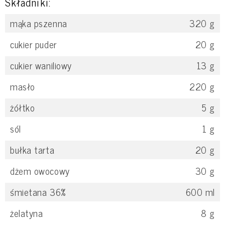
Składniki:
mąka pszenna
320
g
cukier puder
20
g
cukier waniliowy
13
g
masło
220
g
żółtko
5
g
sól
1
g
bułka tarta
20
g
dżem owocowy
30
g
śmietana 36%
600
ml
żelatyna
8
g