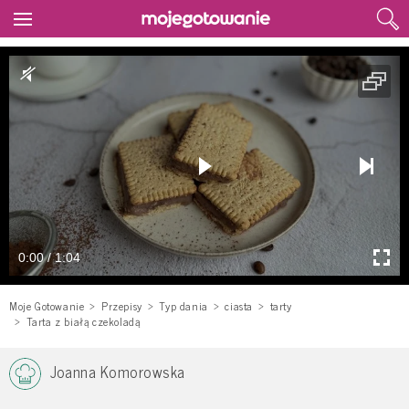
0:00 / 1:04
Moje Gotowanie
Przepisy
Typ dania
ciasta
tarty
Tarta z białą czekoladą
Joanna Komorowska