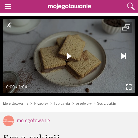
0:00 / 1:04
Moje Gotowanie
Przepisy
Typ dania
przetwory
Sos z cukinii
mojegotowanie