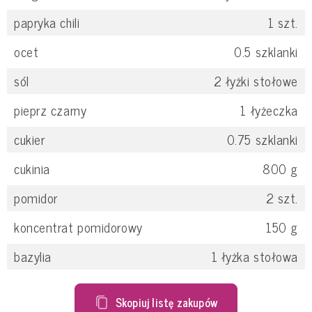
papryka chili
1
szt.
ocet
0.5
szklanki
sól
2
łyżki stołowe
pieprz czarny
1
łyżeczka
cukier
0.75
szklanki
cukinia
800
g
pomidor
2
szt.
koncentrat pomidorowy
150
g
bazylia
1
łyżka stołowa
Skopiuj listę zakupów