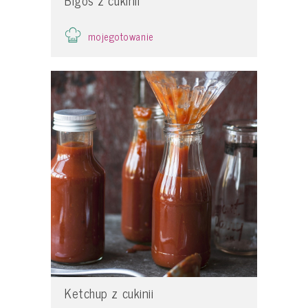
Bigos z cukinii
mojegotowanie
Ketchup z cukinii