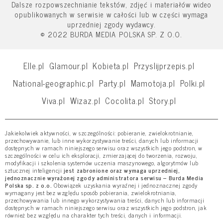
Dalsze rozpowszechnianie tekstów, zdjęć i materiałów wideo
opublikowanych w serwisie w całości lub w części wymaga
uprzedniej zgody wydawcy.
© 2022 BURDA MEDIA POLSKA SP. Z O.O.
Elle.pl
Glamour.pl
Kobieta.pl
Przyslijprzepis.pl
National-geographic.pl
Party.pl
Mamotoja.pl
Polki.pl
Viva.pl
Wizaz.pl
Cocolita.pl
Story.pl
Jakiekolwiek aktywności, w szczególności: pobieranie, zwielokrotnianie,
przechowywanie, lub inne wykorzystywanie treści, danych lub informacji
dostępnych w ramach niniejszego serwisu oraz wszystkich jego podstron, w
szczególności w celu ich eksploracji, zmierzającej do tworzenia, rozwoju,
modyfikacji i szkolenia systemów uczenia maszynowego, algorytmów lub
sztucznej inteligencji
jest zabronione oraz wymaga uprzedniej,
jednoznacznie wyrażonej zgody administratora serwisu – Burda Media
Polska sp. z o.o.
Obowiązek uzyskania wyraźnej i jednoznacznej zgody
wymagany jest bez względu sposób pobierania, zwielokrotniania,
przechowywania lub innego wykorzystywania treści, danych lub informacji
dostępnych w ramach niniejszego serwisu oraz wszystkich jego podstron, jak
również bez względu na charakter tych treści, danych i informacji.