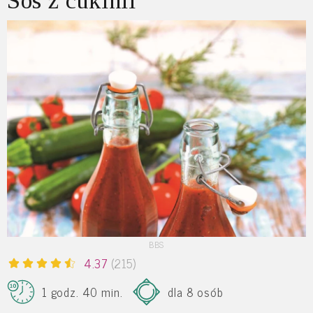
Sos z cukinii
BBS
4.37
(215)
1 godz. 40 min.
dla 8 osób