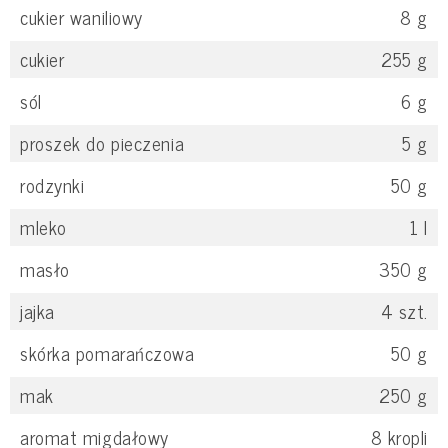
cukier waniliowy
8
g
cukier
255
g
sól
6
g
proszek do pieczenia
5
g
rodzynki
50
g
mleko
1
l
masło
350
g
jajka
4
szt.
skórka pomarańczowa
50
g
mak
250
g
aromat migdałowy
8
kropli