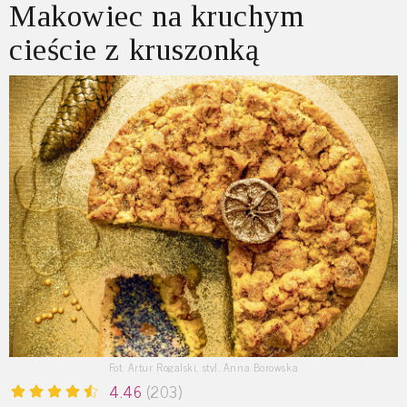
Makowiec na kruchym
cieście z kruszonką
Fot. Artur Rogalski, styl. Anna Borowska
4.46
(203)