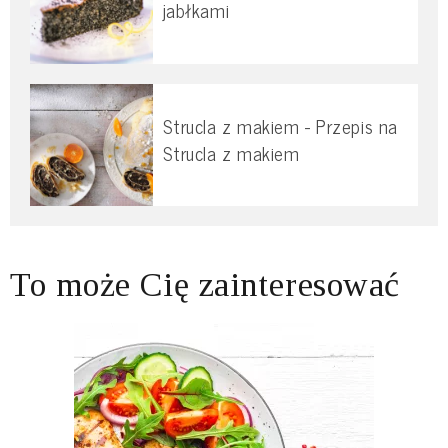
jabłkami
Strucla z makiem - Przepis na
Strucla z makiem
To może Cię zainteresować