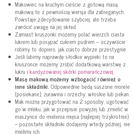
Makowiec na kruchym cieście z gotową masą
makową to z pewnością wersja dla zabieganych.
Powstaje zdecydowanie szybciej, ale trzeba
zwrócić uwagę na jej skład.
Zamiast kruszonki możemy polać wierzch ciasta
lukrem lub posypać cukrem pudrem – oczywiście
robimy to dopiero, jak ciasto dobrze przestygnie.
Jeśli lubimy naprawdę słodkie wypieki to na
kruszonce możemy zrobić dodatkową warstwę z
lukru i
kandyzowanej skórki pomarańczowej
.
Masę makową możemy wzbogacić również o
inne składniki.
Odpowiednie będą suszone morele
(posiekane), żurawina i orzechy: włoskie lub pekan.
Mak można przygotować na 2 sposoby: ugotować
go w mleku, jak w przepisie powyżej lub zmielić w
maszynce do mielenia mięsa (najlepiej trzykrotnie)
– pozostałe składniki dodajemy wtedy później, nie
mielimy ich.