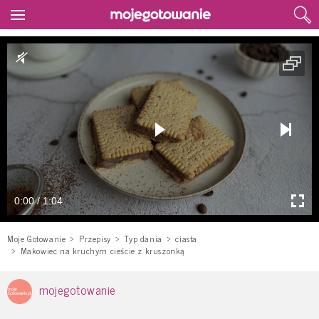
0:00 / 1:04
Moje Gotowanie
Przepisy
Typ dania
ciasta
Makowiec na kruchym cieście z kruszonką
mojegotowanie