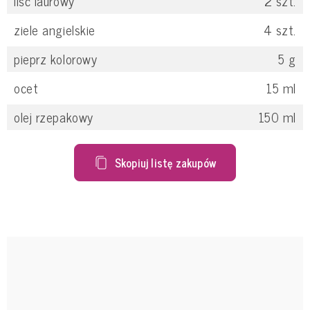
liść laurowy
2
szt.
ziele angielskie
4
szt.
pieprz kolorowy
5
g
ocet
15
ml
olej rzepakowy
150
ml
Skopiuj listę zakupów