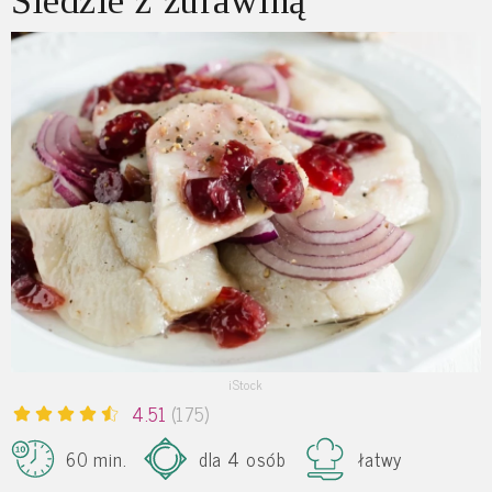
Śledzie z żurawiną
iStock
4.51
(175)
60 min.
dla 4 osób
łatwy