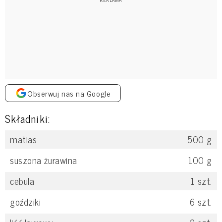
Obserwuj nas na Google
Składniki:
matias
500
g
suszona żurawina
100
g
cebula
1
szt.
goździki
6
szt.