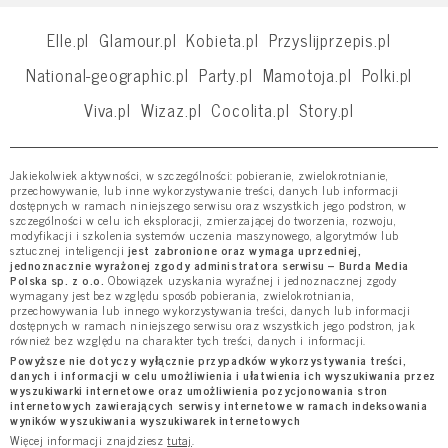
Elle.pl
Glamour.pl
Kobieta.pl
Przyslijprzepis.pl
National-geographic.pl
Party.pl
Mamotoja.pl
Polki.pl
Viva.pl
Wizaz.pl
Cocolita.pl
Story.pl
Jakiekolwiek aktywności, w szczególności: pobieranie, zwielokrotnianie,
przechowywanie, lub inne wykorzystywanie treści, danych lub informacji
dostępnych w ramach niniejszego serwisu oraz wszystkich jego podstron, w
szczególności w celu ich eksploracji, zmierzającej do tworzenia, rozwoju,
modyfikacji i szkolenia systemów uczenia maszynowego, algorytmów lub
sztucznej inteligencji
jest zabronione oraz wymaga uprzedniej,
jednoznacznie wyrażonej zgody administratora serwisu – Burda Media
Polska sp. z o.o.
Obowiązek uzyskania wyraźnej i jednoznacznej zgody
wymagany jest bez względu sposób pobierania, zwielokrotniania,
przechowywania lub innego wykorzystywania treści, danych lub informacji
dostępnych w ramach niniejszego serwisu oraz wszystkich jego podstron, jak
również bez względu na charakter tych treści, danych i informacji.
Powyższe nie dotyczy wyłącznie przypadków wykorzystywania treści,
danych i informacji w celu umożliwienia i ułatwienia ich wyszukiwania przez
wyszukiwarki internetowe oraz umożliwienia pozycjonowania stron
internetowych zawierających serwisy internetowe w ramach indeksowania
wyników wyszukiwania wyszukiwarek internetowych
Więcej informacji znajdziesz
tutaj
.