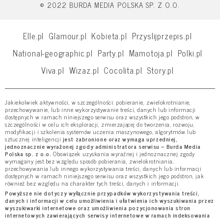
© 2022 BURDA MEDIA POLSKA SP. Z O.O.
Elle.pl
Glamour.pl
Kobieta.pl
Przyslijprzepis.pl
National-geographic.pl
Party.pl
Mamotoja.pl
Polki.pl
Viva.pl
Wizaz.pl
Cocolita.pl
Story.pl
Jakiekolwiek aktywności, w szczególności: pobieranie, zwielokrotnianie,
przechowywanie, lub inne wykorzystywanie treści, danych lub informacji
dostępnych w ramach niniejszego serwisu oraz wszystkich jego podstron, w
szczególności w celu ich eksploracji, zmierzającej do tworzenia, rozwoju,
modyfikacji i szkolenia systemów uczenia maszynowego, algorytmów lub
sztucznej inteligencji
jest zabronione oraz wymaga uprzedniej,
jednoznacznie wyrażonej zgody administratora serwisu – Burda Media
Polska sp. z o.o.
Obowiązek uzyskania wyraźnej i jednoznacznej zgody
wymagany jest bez względu sposób pobierania, zwielokrotniania,
przechowywania lub innego wykorzystywania treści, danych lub informacji
dostępnych w ramach niniejszego serwisu oraz wszystkich jego podstron, jak
również bez względu na charakter tych treści, danych i informacji.
Powyższe nie dotyczy wyłącznie przypadków wykorzystywania treści,
danych i informacji w celu umożliwienia i ułatwienia ich wyszukiwania przez
wyszukiwarki internetowe oraz umożliwienia pozycjonowania stron
internetowych zawierających serwisy internetowe w ramach indeksowania