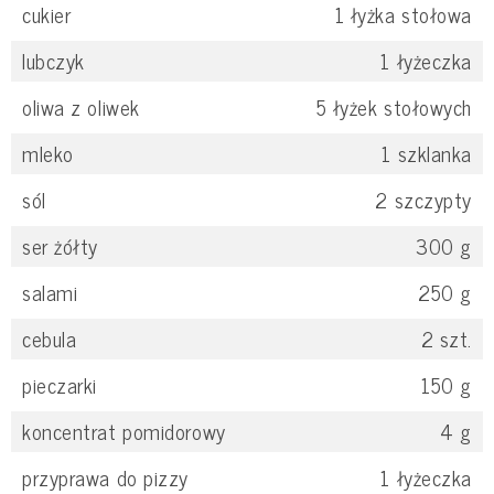
cukier
1
łyżka stołowa
lubczyk
1
łyżeczka
oliwa z oliwek
5
łyżek stołowych
mleko
1
szklanka
sól
2
szczypty
ser żółty
300
g
salami
250
g
cebula
2
szt.
pieczarki
150
g
koncentrat pomidorowy
4
g
przyprawa do pizzy
1
łyżeczka