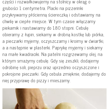
części i rozwałkowujemy na stolnicy w okrąg o
grubości 1 centymetra. Placki na pizzerinki
przykrywamy płócienną ściereczką i odstawiamy na
chwilę w ciepłe miejsce. W tym czasie włączamy
piekarnik i nastawiamy do 180 stopni. Cebulę
obieramy z łupin, siekamy w drobną kostkę lub piórka,
a pieczarki myjemy, oczyszczamy i kroimy w ćwiartki,
a a następnie w plasterki. Paprykę myjemy i siekamy
na małe kwadraciki. Na patelni rozgrzewamy olej, na
którym smażymy cebulę. Gdy się zeszkli, dodajemy
odrobinę soli, pieprzu oraz uprzednio oczyszczone i
pokrojone pieczarki. Gdy cebula zmięknie, dodajemy do
niej przyprawę do pizzy i mieszamy.