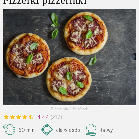
Pizzerki pizzerinki
Pizzerinki / fot. iStock
4.44
(217)
60 min.
dla 6 osób
łatwy