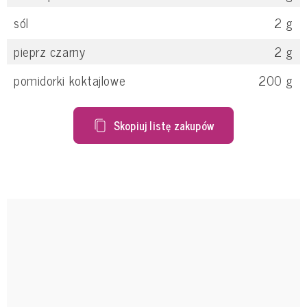
sól
2
g
pieprz czarny
2
g
pomidorki koktajlowe
200
g
Skopiuj listę zakupów