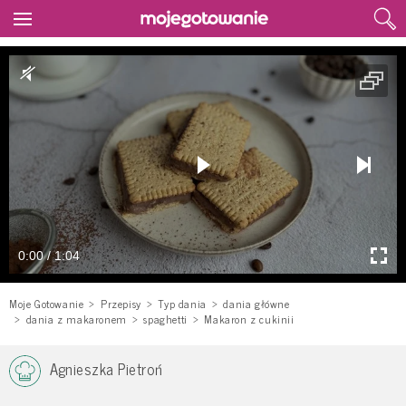
0:00 / 1:04
Moje Gotowanie
Przepisy
Typ dania
dania główne
dania z makaronem
spaghetti
Makaron z cukinii
Agnieszka Pietroń