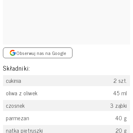
Obserwuj nas na Google
Składniki:
cukinia
2
szt.
oliwa z oliwek
45
ml
czosnek
3
ząbki
parmezan
40
g
natka pietruszki
20
g