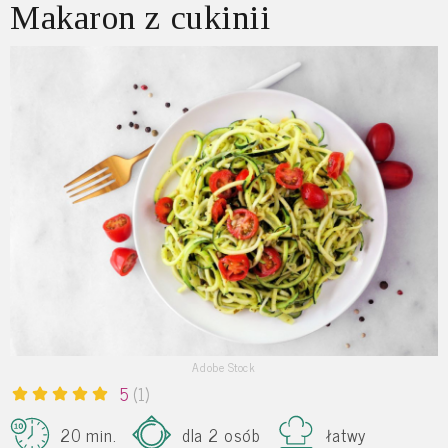
Makaron z cukinii
Adobe Stock
5
(1)
20 min.
dla 2 osób
łatwy