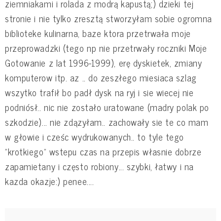
ziemniakami i rolada z modrą kapustą;) dzieki tej
stronie i nie tylko zresztą stworzyłam sobie ogromna
biblioteke kulinarna, baze ktora przetrwała moje
przeprowadzki (tego np nie przetrwały roczniki Moje
Gotowanie z lat 1996-1999), erę dyskietek, zmiany
komputerow itp. az .. do zeszłego miesiaca szlag
wszytko trafił bo padł dysk na ryj i sie wiecej nie
podniósł.. nic nie zostało uratowane (madry polak po
szkodzie)... nie zdązyłam.. zachowały sie te co mam
w głowie i cześc wydrukowanych.. to tyle tego
"krotkiego" wstepu czas na przepis własnie dobrze
zapamietany i często robiony... szybki, łatwy i na
kazda okazje:) penee....