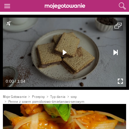
0:00 / 1:04
Moje Gotowanie
Przepisy
Typ dania
sosy
Penne z sosem pomidorowo-śmietanowo-serowym