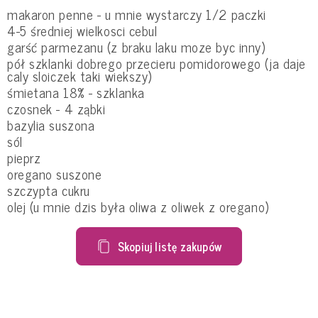
makaron penne - u mnie wystarczy 1/2 paczki
4-5 średniej wielkosci cebul
garść parmezanu (z braku laku moze byc inny)
pół szklanki dobrego przecieru pomidorowego (ja daje
caly sloiczek taki wiekszy)
śmietana 18% - szklanka
czosnek - 4 ząbki
bazylia suszona
sól
pieprz
oregano suszone
szczypta cukru
olej (u mnie dzis była oliwa z oliwek z oregano)
Skopiuj listę zakupów