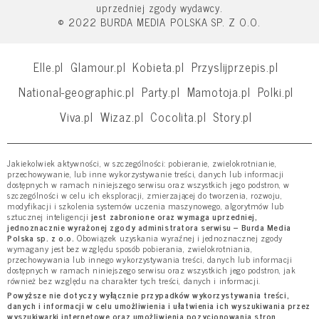
uprzedniej zgody wydawcy.
© 2022 BURDA MEDIA POLSKA SP. Z O.O.
Elle.pl
Glamour.pl
Kobieta.pl
Przyslijprzepis.pl
National-geographic.pl
Party.pl
Mamotoja.pl
Polki.pl
Viva.pl
Wizaz.pl
Cocolita.pl
Story.pl
Jakiekolwiek aktywności, w szczególności: pobieranie, zwielokrotnianie,
przechowywanie, lub inne wykorzystywanie treści, danych lub informacji
dostępnych w ramach niniejszego serwisu oraz wszystkich jego podstron, w
szczególności w celu ich eksploracji, zmierzającej do tworzenia, rozwoju,
modyfikacji i szkolenia systemów uczenia maszynowego, algorytmów lub
sztucznej inteligencji
jest zabronione oraz wymaga uprzedniej,
jednoznacznie wyrażonej zgody administratora serwisu – Burda Media
Polska sp. z o.o.
Obowiązek uzyskania wyraźnej i jednoznacznej zgody
wymagany jest bez względu sposób pobierania, zwielokrotniania,
przechowywania lub innego wykorzystywania treści, danych lub informacji
dostępnych w ramach niniejszego serwisu oraz wszystkich jego podstron, jak
również bez względu na charakter tych treści, danych i informacji.
Powyższe nie dotyczy wyłącznie przypadków wykorzystywania treści,
danych i informacji w celu umożliwienia i ułatwienia ich wyszukiwania przez
wyszukiwarki internetowe oraz umożliwienia pozycjonowania stron