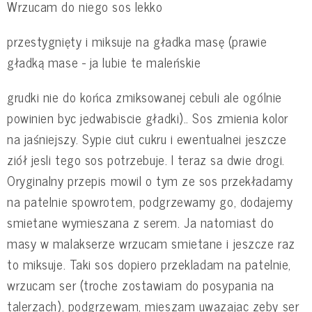
Wrzucam do niego sos lekko
przestygnięty i miksuje na gładka masę (prawie
gładką mase - ja lubie te maleńskie
grudki nie do końca zmiksowanej cebuli ale ogólnie
powinien byc jedwabiscie gładki).. Sos zmienia kolor
na jaśniejszy. Sypie ciut cukru i ewentualnei jeszcze
ziół jesli tego sos potrzebuje. I teraz sa dwie drogi.
Oryginalny przepis mowil o tym ze sos przekładamy
na patelnie spowrotem, podgrzewamy go, dodajemy
smietane wymieszana z serem. Ja natomiast do
masy w malakserze wrzucam smietane i jeszcze raz
to miksuje. Taki sos dopiero przekladam na patelnie,
wrzucam ser (troche zostawiam do posypania na
talerzach), podgrzewam, mieszam uwazajac zeby ser