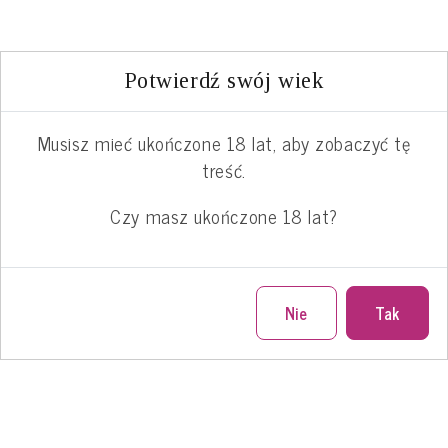
Potwierdź swój wiek
Musisz mieć ukończone 18 lat, aby zobaczyć tę
treść.
Czy masz ukończone 18 lat?
Nie
Tak
Miętowy likier sprawdzi się też jako dodatek do
lemoniady, może być również składnikiem
różnych drinków, jak chociażby popularnego