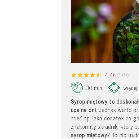
4.46
(179)
30 min.
więcej
Syrop miętowy to doskonał
upalne dni.
Jednak warto prz
mieć np. jako dodatek do go
znakomity składnik, który p
syrop miętowy?
To nic trud