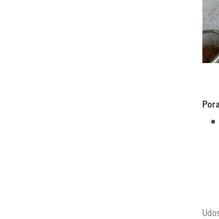
Por
Udos