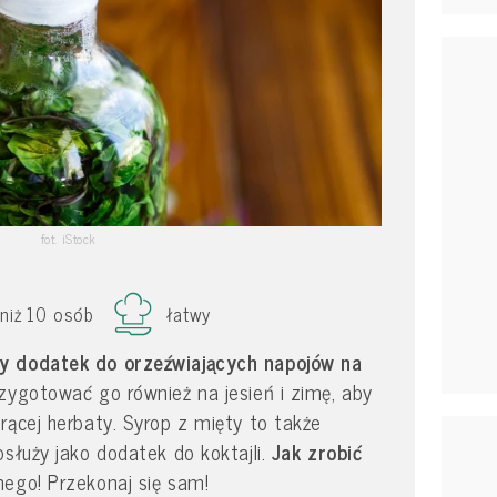
fot. iStock
 niż 10 osób
łatwy
y dodatek do orzeźwiających napojów na
ygotować go również na jesień i zimę, aby
rącej herbaty. Syrop z mięty to także
osłuży jako dodatek do koktajli.
Jak zrobić
nego! Przekonaj się sam!