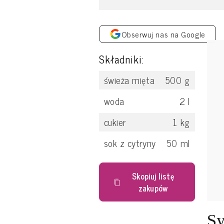
Obserwuj nas na Google
Składniki:
świeża mięta
500
g
woda
2
l
cukier
1
kg
sok z cytryny
50
ml
Skopiuj listę
zakupów
Sy