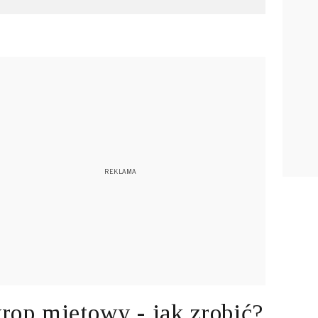
rop miętowy - jak zrobić?