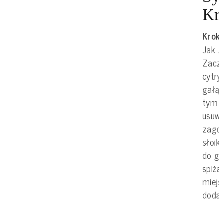
Kr
Krok
Jak 
Zacz
cytr
gałą
tym 
usu
zag
słoi
do 
spiż
miej
doda