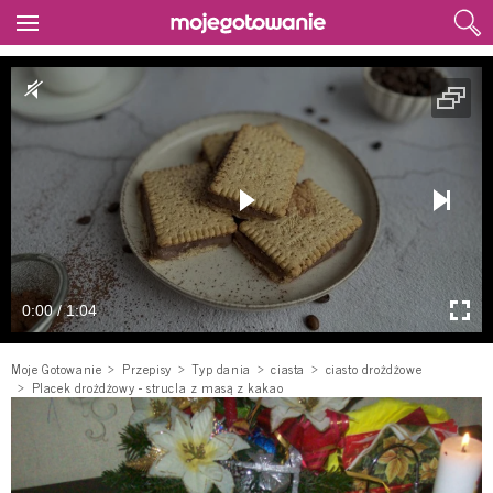
0:00 / 1:04
Moje Gotowanie
Przepisy
Typ dania
ciasta
ciasto drożdżowe
Placek drożdżowy - strucla z masą z kakao