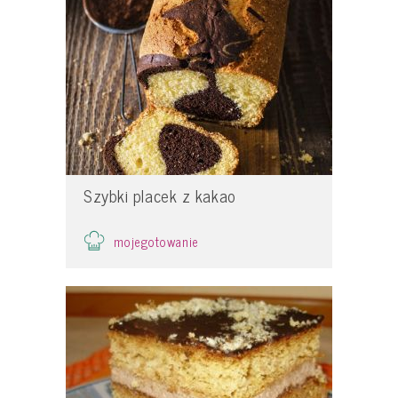
Szybki placek z kakao
mojegotowanie