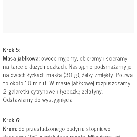
Krok 5:
Masa jabłkowa:
owoce myjemy, obieramy i ścieramy
na tarce o dużych oczkach. Następnie podsmażamy je
na dwóch łyżkach masła (30 g), żeby zmiękły. Potrwa
to około 10 minut. W masie jabłkowej rozpuszczamy
2 galaretki cytrynowe i łyżeczkę żelatyny.
Odstawiamy do wystygnięcia.
Krok 6:
Krem:
do przestudzonego budyniu stopniowo
dodajemy 250 g miękkiego masła. Miksujemy, aż