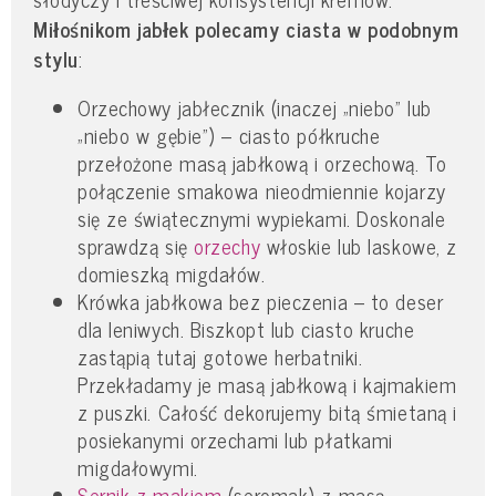
Miłośnikom jabłek polecamy ciasta w podobnym
stylu
:
Orzechowy jabłecznik (inaczej „niebo” lub
„niebo w gębie”) – ciasto półkruche
przełożone masą jabłkową i orzechową. To
połączenie smakowa nieodmiennie kojarzy
się ze świątecznymi wypiekami. Doskonale
sprawdzą się
orzechy
włoskie lub laskowe, z
domieszką migdałów.
Krówka jabłkowa bez pieczenia – to deser
dla leniwych. Biszkopt lub ciasto kruche
zastąpią tutaj gotowe herbatniki.
Przekładamy je masą jabłkową i kajmakiem
z puszki. Całość dekorujemy bitą śmietaną i
posiekanymi orzechami lub płatkami
migdałowymi.
Sernik z makiem
(seromak) z masą