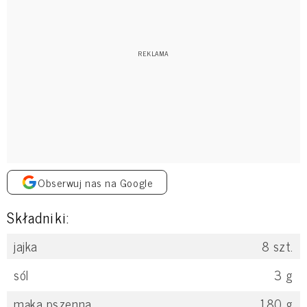
Obserwuj nas na Google
Składniki:
jajka
8
szt.
sól
3
g
mąka pszenna
180
g