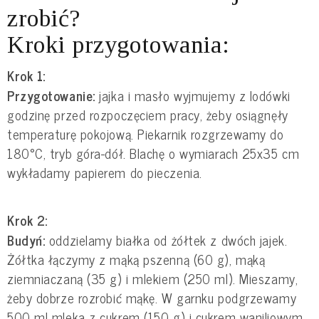
zrobić?
Kroki przygotowania:
Krok 1:
Przygotowanie:
jajka i masło wyjmujemy z lodówki
godzinę przed rozpoczęciem pracy, żeby osiągnęły
temperaturę pokojową. Piekarnik rozgrzewamy do
180°C, tryb góra-dół. Blachę o wymiarach 25x35 cm
wykładamy papierem do pieczenia.
Krok 2:
Budyń:
oddzielamy białka od żółtek z dwóch jajek.
Żółtka łączymy z mąką pszenną (60 g), mąką
ziemniaczaną (35 g) i mlekiem (250 ml). Mieszamy,
żeby dobrze rozrobić mąkę. W garnku podgrzewamy
500 ml mleka z cukrem (150 g) i cukrem waniliowym.