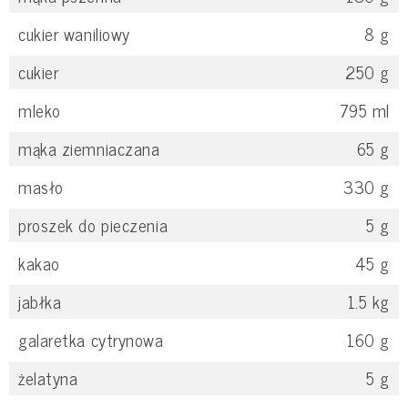
cukier waniliowy
8
g
cukier
250
g
mleko
795
ml
mąka ziemniaczana
65
g
masło
330
g
proszek do pieczenia
5
g
kakao
45
g
jabłka
1.5
kg
galaretka cytrynowa
160
g
żelatyna
5
g