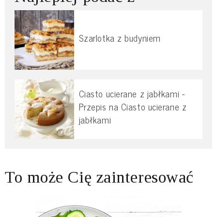
Szarlotka z budyniem
Ciasto ucierane z jabłkami -
Przepis na Ciasto ucierane z
jabłkami
To może Cię zainteresować