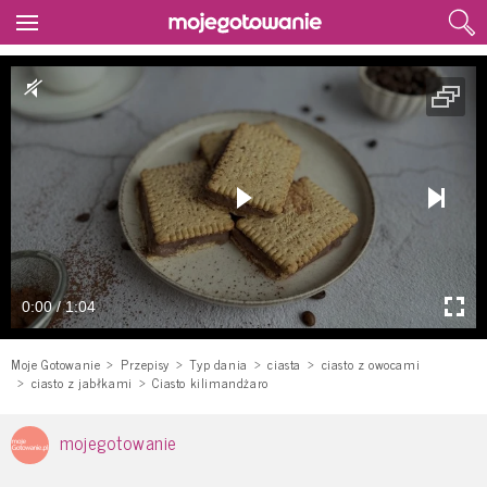
0:00 / 1:04
Moje Gotowanie
Przepisy
Typ dania
ciasta
ciasto z owocami
ciasto z jabłkami
Ciasto kilimandżaro
mojegotowanie