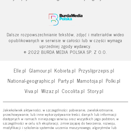
Dalsze rozpowszechnianie tekstów, zdjęć i materiałów wideo
opublikowanych w serwisie w całości lub w części wymaga
uprzedniej zgody wydawcy.
© 2022 BURDA MEDIA POLSKA SP. Z O.O.
Elle.pl
Glamour.pl
Kobieta.pl
Przyslijprzepis.pl
National-geographic.pl
Party.pl
Mamotoja.pl
Polki.pl
Viva.pl
Wizaz.pl
Cocolita.pl
Story.pl
Jakiekolwiek aktywności, w szczególności: pobieranie, zwielokrotnianie,
przechowywanie, lub inne wykorzystywanie treści, danych lub informacji
dostępnych w ramach niniejszego serwisu oraz wszystkich jego podstron, w
szczególności w celu ich eksploracji, zmierzającej do tworzenia, rozwoju,
modyfikacji i szkolenia systemów uczenia maszynowego, algorytmów lub