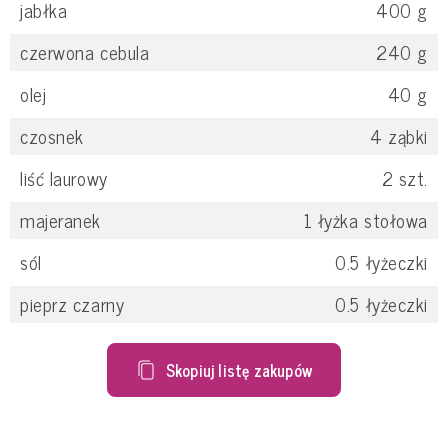
jabłka
400
g
czerwona cebula
240
g
olej
40
g
czosnek
4
ząbki
liść laurowy
2
szt.
majeranek
1
łyżka stołowa
sól
0.5
łyżeczki
pieprz czarny
0.5
łyżeczki
Skopiuj listę zakupów