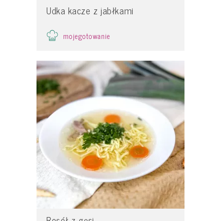
Udka kacze z jabłkami
mojegotowanie
Rosół z gęsi