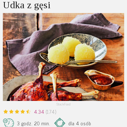
Udka z gęsi
StockFood
4.34
(174)
3 godz. 20 min.
dla 4 osób