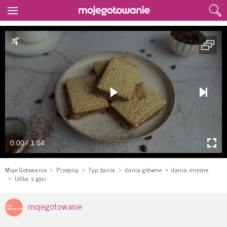
0:00 / 1:04
Moje Gotowanie
Przepisy
Typ dania
dania główne
dania mięsne
Udka z gęsi
mojegotowanie