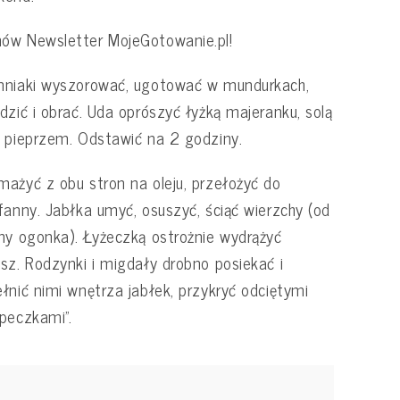
ów Newsletter MojeGotowanie.pl!
mniaki wyszorować, ugotować w mundurkach,
dzić i obrać. Uda oprószyć łyżką majeranku, solą
 pieprzem. Odstawić na 2 godziny.
ażyć z obu stron na oleju, przełożyć do
fanny. Jabłka umyć, osuszyć, ściąć wierzchy (od
ny ogonka). Łyżeczką ostrożnie wydrążyć
sz. Rodzynki i migdały drobno posiekać i
łnić nimi wnętrza jabłek, przykryć odciętymi
peczkami”.