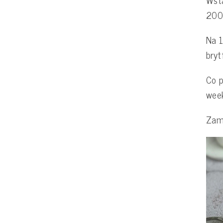
200°
Na 1
bryt
Co p
wee
Zam