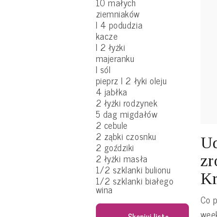
10 małych
ziemniaków
l 4 podudzia
kacze
l 2 łyżki
majeranku
l sól
pieprz l 2 łyki oleju
4 jabłka
2 łyżki rodzynek
5 dag migdałów
2 cebule
2 ząbki czosnku
Ud
2 goździki
2 łyżki masła
zr
1/2 szklanki bulionu
Kr
1/2 szklanki białego
wina
Co p
wee
Skopiuj listę