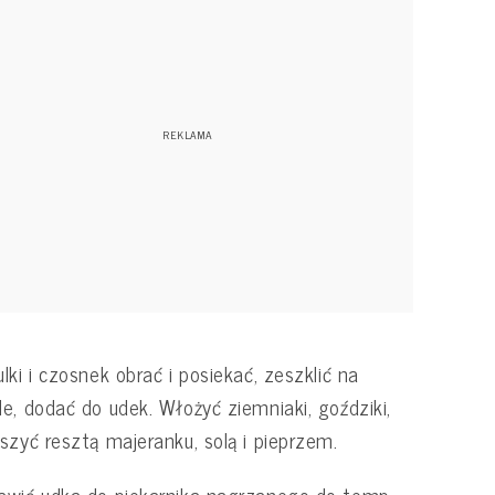
lki i czosnek obrać i posiekać, zeszklić na
e, dodać do udek. Włożyć ziemniaki, goździki,
szyć resztą majeranku, solą i pieprzem.
wić udka do piekarnika nagrzanego do temp.