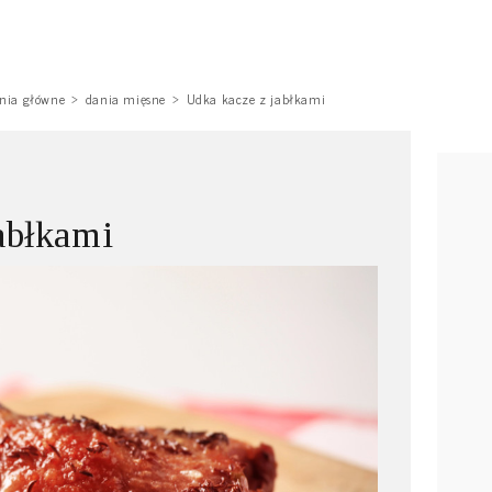
nia główne
dania mięsne
Udka kacze z jabłkami
abłkami