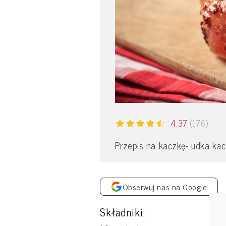
4.37
(176)
Przepis na kaczkę- udka kac
Obserwuj nas na Google
Składniki: