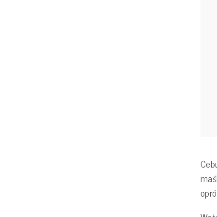
Cebu
maśl
opró
Wsta