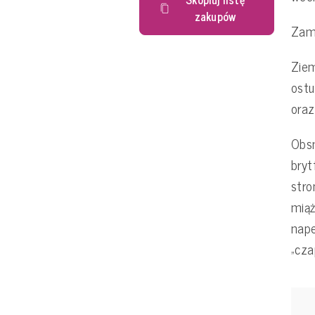
zakupów
Zam
Zie
ostu
oraz
Obsm
bryt
stro
miąż
nape
„cza