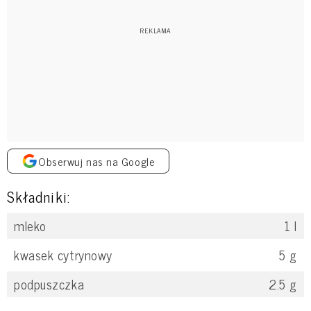
Obserwuj nas na Google
Składniki:
mleko
1
l
kwasek cytrynowy
5
g
podpuszczka
2.5
g