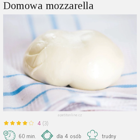
Domowa mozzarella
apetitonline.cz
4
(3)
60 min.
dla 4 osób
trudny