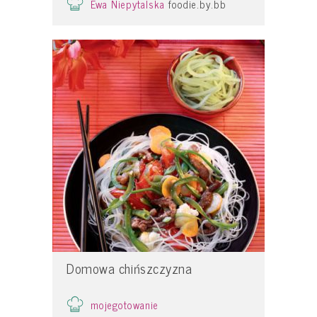
Ewa Niepytalska
foodie.by.bb
Domowa chińszczyzna
mojegotowanie