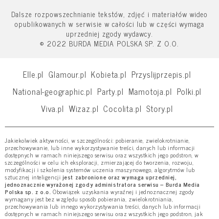
Dalsze rozpowszechnianie tekstów, zdjęć i materiałów wideo
opublikowanych w serwisie w całości lub w części wymaga
uprzedniej zgody wydawcy.
© 2022 BURDA MEDIA POLSKA SP. Z O.O.
Elle.pl
Glamour.pl
Kobieta.pl
Przyslijprzepis.pl
National-geographic.pl
Party.pl
Mamotoja.pl
Polki.pl
Viva.pl
Wizaz.pl
Cocolita.pl
Story.pl
Jakiekolwiek aktywności, w szczególności: pobieranie, zwielokrotnianie,
przechowywanie, lub inne wykorzystywanie treści, danych lub informacji
dostępnych w ramach niniejszego serwisu oraz wszystkich jego podstron, w
szczególności w celu ich eksploracji, zmierzającej do tworzenia, rozwoju,
modyfikacji i szkolenia systemów uczenia maszynowego, algorytmów lub
sztucznej inteligencji
jest zabronione oraz wymaga uprzedniej,
jednoznacznie wyrażonej zgody administratora serwisu – Burda Media
Polska sp. z o.o.
Obowiązek uzyskania wyraźnej i jednoznacznej zgody
wymagany jest bez względu sposób pobierania, zwielokrotniania,
przechowywania lub innego wykorzystywania treści, danych lub informacji
dostępnych w ramach niniejszego serwisu oraz wszystkich jego podstron, jak