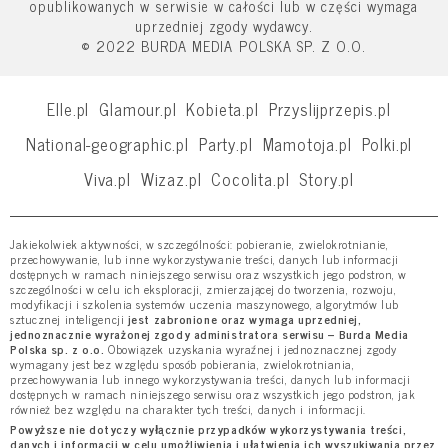
opublikowanych w serwisie w całości lub w części wymaga
uprzedniej zgody wydawcy.
© 2022 BURDA MEDIA POLSKA SP. Z O.O.
Elle.pl
Glamour.pl
Kobieta.pl
Przyslijprzepis.pl
National-geographic.pl
Party.pl
Mamotoja.pl
Polki.pl
Viva.pl
Wizaz.pl
Cocolita.pl
Story.pl
Jakiekolwiek aktywności, w szczególności: pobieranie, zwielokrotnianie,
przechowywanie, lub inne wykorzystywanie treści, danych lub informacji
dostępnych w ramach niniejszego serwisu oraz wszystkich jego podstron, w
szczególności w celu ich eksploracji, zmierzającej do tworzenia, rozwoju,
modyfikacji i szkolenia systemów uczenia maszynowego, algorytmów lub
sztucznej inteligencji
jest zabronione oraz wymaga uprzedniej,
jednoznacznie wyrażonej zgody administratora serwisu – Burda Media
Polska sp. z o.o.
Obowiązek uzyskania wyraźnej i jednoznacznej zgody
wymagany jest bez względu sposób pobierania, zwielokrotniania,
przechowywania lub innego wykorzystywania treści, danych lub informacji
dostępnych w ramach niniejszego serwisu oraz wszystkich jego podstron, jak
również bez względu na charakter tych treści, danych i informacji.
Powyższe nie dotyczy wyłącznie przypadków wykorzystywania treści,
danych i informacji w celu umożliwienia i ułatwienia ich wyszukiwania przez