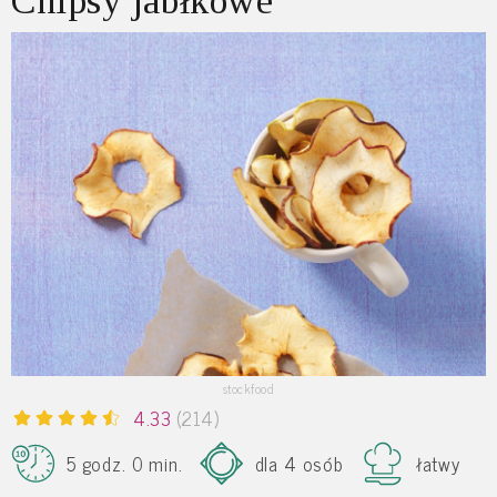
Chipsy jabłkowe
stockfood
4.33
(214)
5 godz. 0 min.
dla 4 osób
łatwy