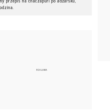
ny przepis na chaczapuri po adżarsku,
odzina.