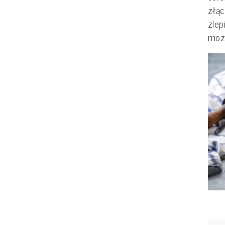
złąc
zlep
mozz