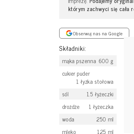
imprezę.
Podajemy oryginal
którym zachwyci się cała r
Obserwuj nas na Google
Składniki:
mąka pszenna
600
g
cukier puder
1
łyżka stołowa
sól
1.5
łyżeczki
drożdże
1
łyżeczka
woda
250
ml
mleko
125
ml