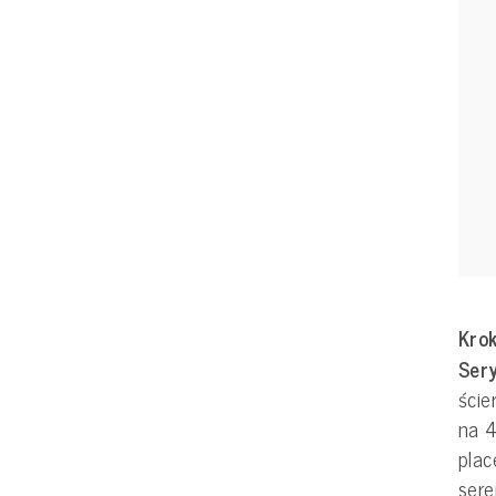
Krok
Sery
ście
na 4
plac
sere