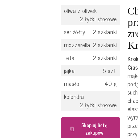
Ch
oliwa z oliwek
2
łyżki stołowe
pr
ser żółty
2
szklanki
zr
Kr
mozzarella
2
szklanki
feta
2
szklanki
Krok
Cia
jajka
5
szt.
mąkę
masło
40
g
pod
such
kolendra
chac
2
łyżki stołowe
elas
wyra
prze
Skopiuj listę
zakupów
przy