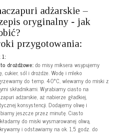
aczapuri adżarskie –
zepis oryginalny - jak
obić?
oki przygotowania:
 1:
sto drożdżowe:
do misy miksera wsypujemy
, cukier, sól i drożdże. Wodę i mleko
grzewamy do temp. 40°C, wlewamy do miski z
ymi składnikami. Wyrabiamy ciasto na
zapuri adżarskie, aż nabierze gładkiej,
tycznej konsystencji. Dodajemy oliwę i
biamy jeszcze przez minutę. Ciasto
kładamy do miski wysmarowanej oliwą,
krywamy i odstawiamy na ok. 1,5 godz. do