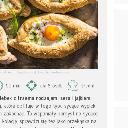
 fot. Artur Rogalski, styl. Ewa Gmiter-Rogalska
50 min.
dla 8 osób
średni
lebek z trzema rodzajami sera i jajkiem.
j, która obfituje w tego typu sycące wypieki,
nich zakochać. To wspaniały pomysł na sycące
 kolację, sprawdzi się też jako przekąska na