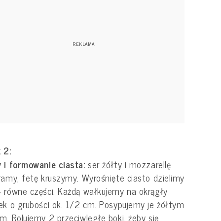
 2:
 i formowanie ciasta:
ser żółty i mozzarellę
ramy, fetę kruszymy. Wyrośnięte ciasto dzielimy
 równe części. Każdą wałkujemy na okrągły
ek o grubości ok. 1/2 cm. Posypujemy je żółtym
m. Rolujemy 2 przeciwległe boki, żeby się