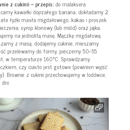
nie z cukinii – przepis:
do malaksera
ucamy kawałki dojrzałego banana, dokładamy 2
ate łyżki masła migdałowego, kakao i proszek
ieczenia, syrop klonowy (lub miód) oraz jajka.
ujemy na jednolitą masę. Mączkę migdałową
szamy z masą, dodajemy cukinie, mieszamy.
ość przelewamy do formy, pieczemy 50–55
ut, w temperaturze 160°C. Sprawdzamy
czkiem, czy ciasto jest gotowe (powinien wyjść
y). Brownie z cukinii przechowujemy w lodówce,
 dni.