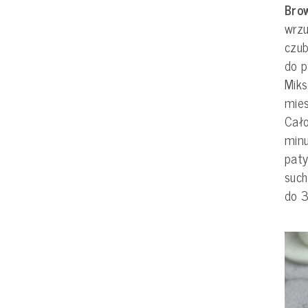
Brow
wrz
czub
do p
Miks
mie
Cał
min
paty
such
do 3