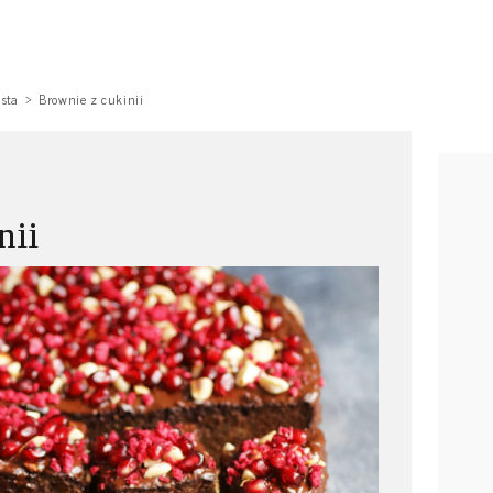
asta
Brownie z cukinii
nii