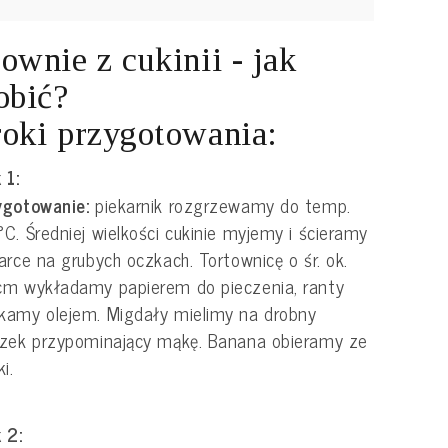
ownie z cukinii - jak
obić?
oki przygotowania:
 1:
ygotowanie:
piekarnik rozgrzewamy do temp.
C. Średniej wielkości cukinie myjemy i ścieramy
arce na grubych oczkach. Tortownicę o śr. ok.
cm wykładamy papierem do pieczenia, ranty
amy olejem. Migdały mielimy na drobny
zek przypominający mąkę. Banana obieramy ze
i.
 2: