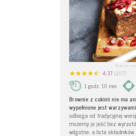
Brownie z cu
4.37
(207)
1 godz. 10 min.
Brownie z cukinii nie ma an
wypełnione jest warzywami
odbiega od tradycyjnej wersj
możemy je jeść bez wyrzutów
wilgotne, a lista składnikó