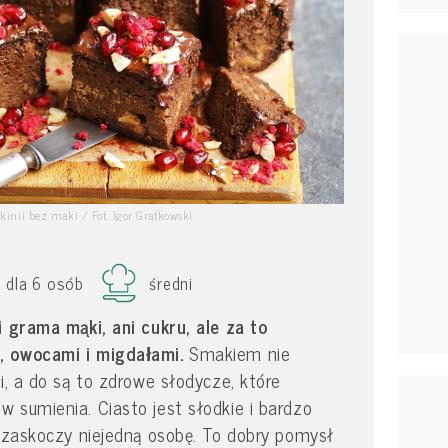
kinii bez mąki / Fot. Igor Grątkowski
dla 6 osób
średni
i grama mąki, ani cukru, ale za to
, owocami i migdałami.
Smakiem nie
i, a do są to zdrowe słodycze, które
 sumienia. Ciasto jest słodkie i bardzo
w zaskoczy niejedną osobę. To dobry pomysł