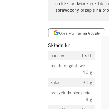
na lekki podwieczorek lub ś
sprawdzony przepis na brown
Obserwuj nas na Google
Składniki:
banany
1
szt.
masło migdałowe
40
g
kakao
30
g
proszek do pieczenia
8
g