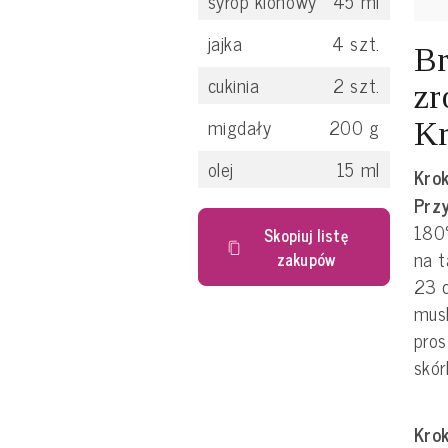
syrop klonowy
45
ml
jajka
4
szt.
Br
cukinia
2
szt.
zr
migdały
200
g
Kr
olej
15
ml
Krok
Prz
180°
Skopiuj listę
na t
zakupów
23 
musk
pros
skórk
Krok