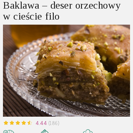
Baklawa – deser orzechowy
w cieście filo
4.44
(186)