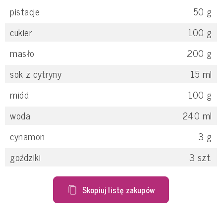
pistacje
50
g
cukier
100
g
masło
200
g
sok z cytryny
15
ml
miód
100
g
woda
240
ml
cynamon
3
g
goździki
3
szt.
Skopiuj listę zakupów