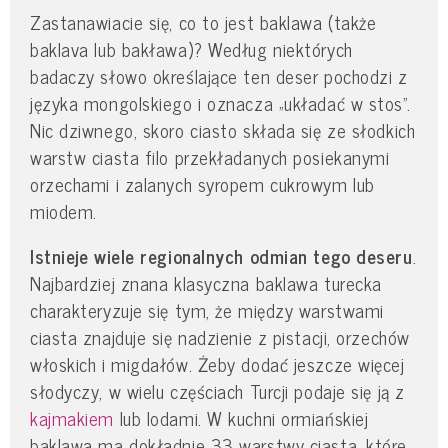
Zastanawiacie się, co to jest baklawa (także
baklava lub bakława)? Według niektórych
badaczy słowo określające ten deser pochodzi z
języka mongolskiego i oznacza „układać w stos”.
Nic dziwnego, skoro ciasto składa się ze słodkich
warstw ciasta filo przekładanych posiekanymi
orzechami i zalanych syropem cukrowym lub
miodem.
Istnieje wiele regionalnych odmian tego deseru
.
Najbardziej znana klasyczna baklawa turecka
charakteryzuje się tym, że między warstwami
ciasta znajduje się nadzienie z pistacji, orzechów
włoskich i migdałów. Żeby dodać jeszcze więcej
słodyczy, w wielu częściach Turcji podaje się ją z
kajmakiem
lub lodami. W kuchni ormiańskiej
baklawa ma dokładnie 33 warstwy ciasta, które