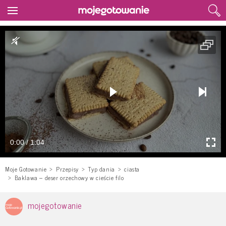
0:00 / 1:04
Moje Gotowanie
Przepisy
Typ dania
ciasta
Baklawa – deser orzechowy w cieście filo
mojegotowanie