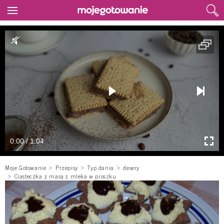
0:00 / 1:04
Moje Gotowanie
Przepisy
Typ dania
desery
Ciasteczka z masą z mleka w proszku