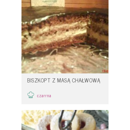
BISZKOPT Z MASĄ CHAŁWOWĄ
czarrna