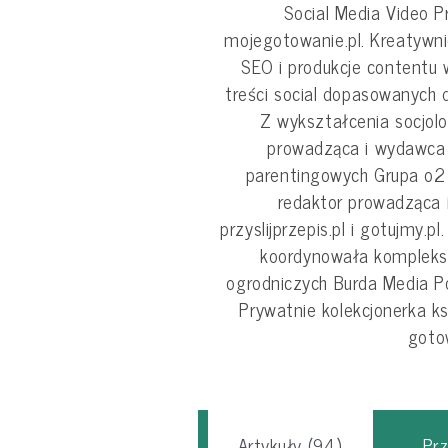
Social Media Video P
mojegotowanie.pl. Kreatywni
SEO i produkcje contentu 
treści social dopasowanych 
Z wykształcenia socjolo
prowadząca i wydawca w
parentingowych Grupa o2 
redaktor prowadząca 
przyslijprzepis.pl i gotujmy
koordynowała komplekso
ogrodniczych Burda Media Po
Prywatnie kolekcjonerka ks
goto
Artykuły
(94)
Pr