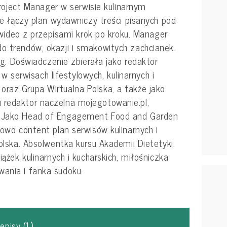
roject Manager w serwisie kulinarnym
e łączy plan wydawniczy treści pisanych pod
wideo z przepisami krok po kroku. Manager
do trendów, okazji i smakowitych zachcianek.
g. Doświadczenie zbierała jako redaktor
 serwisach lifestylowych, kulinarnych i
oraz Grupa Wirtualna Polska, a także jako
i redaktor naczelna mojegotowanie.pl,
.pl. Jako Head of Engagement Food and Garden
wo content plan serwisów kulinarnych i
lska. Absolwentka kursu Akademii Dietetyki.
iążek kulinarnych i kucharskich, miłośniczka
wania i fanka sudoku.
zepisy
(1)