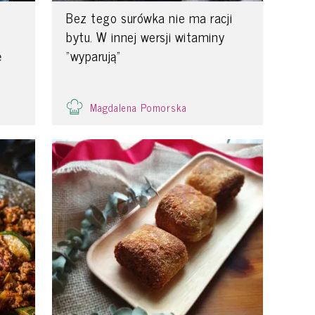
Bez tego surówka nie ma racji
bytu. W innej wersji witaminy
ę
"wyparują"
Magdalena Pomorska