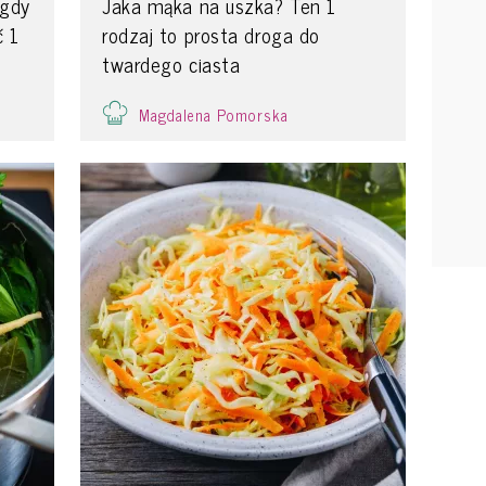
igdy
Jaka mąka na uszka? Ten 1
ć 1
rodzaj to prosta droga do
twardego ciasta
Magdalena Pomorska