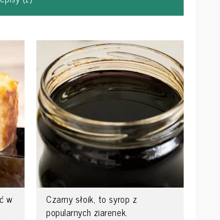
ić w
Czarny słoik, to syrop z
a
popularnych ziarenek.