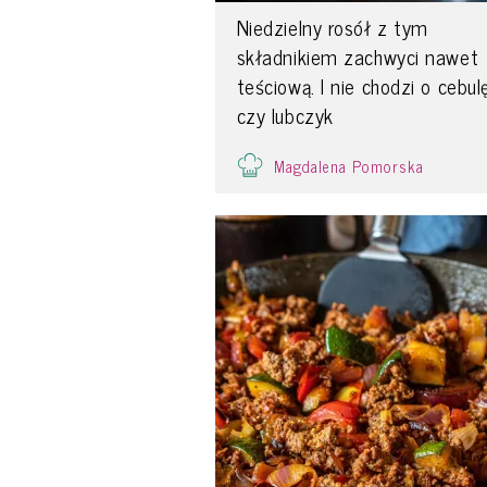
Niedzielny rosół z tym
składnikiem zachwyci nawet
teściową. I nie chodzi o cebul
czy lubczyk
Magdalena Pomorska