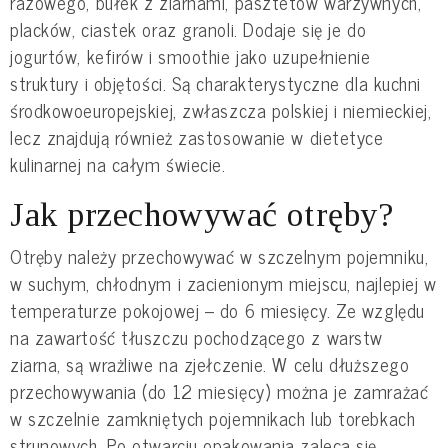
razowego, bułek z ziarnami, pasztetów warzywnych,
placków, ciastek oraz granoli. Dodaje się je do
jogurtów, kefirów i smoothie jako uzupełnienie
struktury i objętości. Są charakterystyczne dla kuchni
środkowoeuropejskiej, zwłaszcza polskiej i niemieckiej,
lecz znajdują również zastosowanie w dietetyce
kulinarnej na całym świecie.
Jak przechowywać otręby?
Otręby należy przechowywać w szczelnym pojemniku,
w suchym, chłodnym i zacienionym miejscu, najlepiej w
temperaturze pokojowej – do 6 miesięcy. Ze względu
na zawartość tłuszczu pochodzącego z warstw
ziarna, są wrażliwe na zjełczenie. W celu dłuższego
przechowywania (do 12 miesięcy) można je zamrażać
w szczelnie zamkniętych pojemnikach lub torebkach
strunowych. Po otwarciu opakowania zaleca się