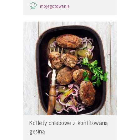
mojegotowanie
Kotlety chlebowe z konfitowaną
gęsiną