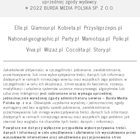
uprzedniej zgody wydawcy.
© 2022 BURDA MEDIA POLSKA SP. Z O.O.
Elle.pl
Glamour.pl
Kobieta.pl
Przyslijprzepis.pl
National-geographic.pl
Party.pl
Mamotoja.pl
Polki.pl
Viva.pl
Wizaz.pl
Cocolita.pl
Story.pl
Jakiekolwiek aktywności, w szczególności: pobieranie, zwielokrotnianie,
przechowywanie, lub inne wykorzystywanie treści, danych lub informacji
dostępnych w ramach niniejszego serwisu oraz wszystkich jego podstron, w
szczególności w celu ich eksploracji, zmierzającej do tworzenia, rozwoju,
modyfikacji i szkolenia systemów uczenia maszynowego, algorytmów lub
sztucznej inteligencji
jest zabronione oraz wymaga uprzedniej,
jednoznacznie wyrażonej zgody administratora serwisu – Burda Media
Polska sp. z o.o.
Obowiązek uzyskania wyraźnej i jednoznacznej zgody
wymagany jest bez względu sposób pobierania, zwielokrotniania,
przechowywania lub innego wykorzystywania treści, danych lub informacji
dostępnych w ramach niniejszego serwisu oraz wszystkich jego podstron, jak
również bez względu na charakter tych treści, danych i informacji.
Powyższe nie dotyczy wyłącznie przypadków wykorzystywania treści,
danych i informacji w celu umożliwienia i ułatwienia ich wyszukiwania przez
wyszukiwarki internetowe oraz umożliwienia pozycjonowania stron