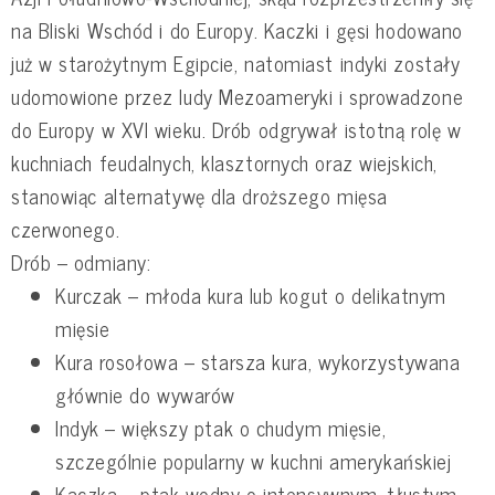
na Bliski Wschód i do Europy. Kaczki i gęsi hodowano
już w starożytnym Egipcie, natomiast indyki zostały
udomowione przez ludy Mezoameryki i sprowadzone
do Europy w XVI wieku. Drób odgrywał istotną rolę w
kuchniach feudalnych, klasztornych oraz wiejskich,
stanowiąc alternatywę dla droższego mięsa
czerwonego.
Drób – odmiany:
Kurczak – młoda kura lub kogut o delikatnym
mięsie
Kura rosołowa – starsza kura, wykorzystywana
głównie do wywarów
Indyk – większy ptak o chudym mięsie,
szczególnie popularny w kuchni amerykańskiej
Kaczka – ptak wodny o intensywnym, tłustym