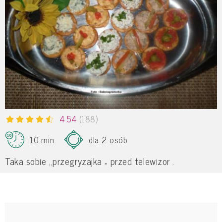
4.54
(188)
10 min.
dla 2 osób
Taka sobie ,,przegryzajka „ przed telewizor .