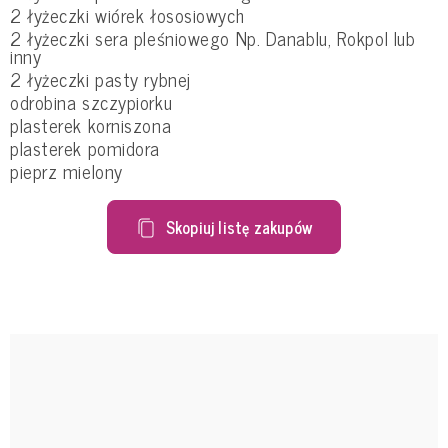
2 łyżeczki wiórek łososiowych
2 łyżeczki sera pleśniowego Np. Danablu, Rokpol lub
inny
2 łyżeczki pasty rybnej
odrobina szczypiorku
plasterek korniszona
plasterek pomidora
pieprz mielony
Skopiuj listę zakupów