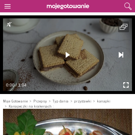
0:00 / 1:04
Moje Gotowanie
Przepisy
Typ dania
przystawki
kanapki
Kanapeczki na krakersach :