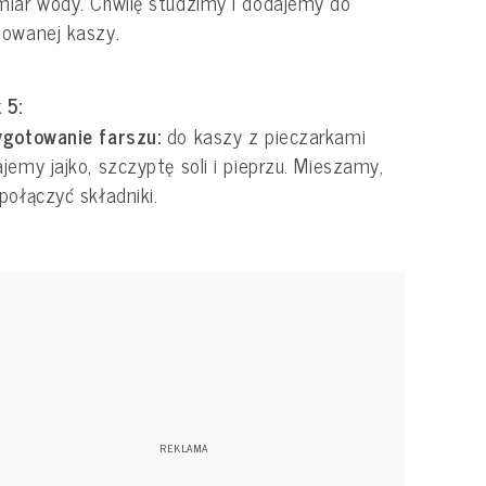
iar wody. Chwilę studzimy i dodajemy do
owanej kaszy.
 5:
ygotowanie farszu:
do kaszy z pieczarkami
jemy jajko, szczyptę soli i pieprzu. Mieszamy,
połączyć składniki.