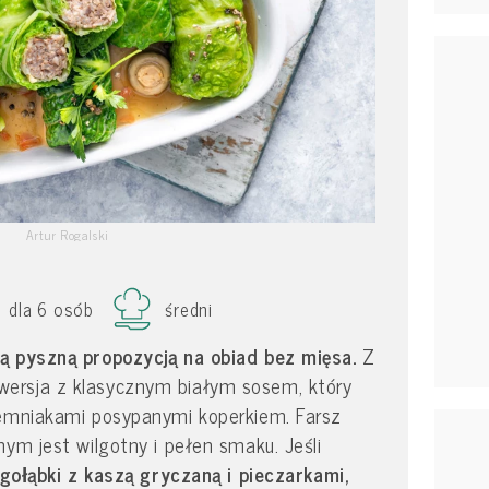
Artur Rogalski
dla 6 osób
średni
są pyszną propozycją na obiad bez mięsa.
Z
ersja z klasycznym białym sosem, który
iemniakami posypanymi koperkiem. Farsz
nym jest wilgotny i pełen smaku. Jeśli
 gołąbki z kaszą gryczaną i pieczarkami,