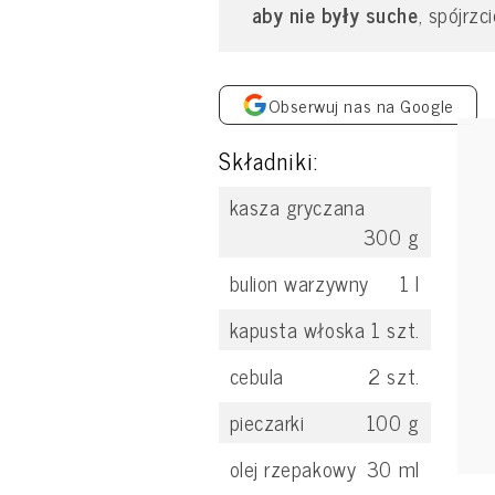
aby nie były suche
, spójrzc
Obserwuj nas na Google
Składniki:
kasza gryczana
300
g
bulion warzywny
1
l
kapusta włoska
1
szt.
cebula
2
szt.
pieczarki
100
g
olej rzepakowy
30
ml