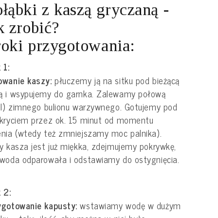
łąbki z kaszą gryczaną -
k zrobić?
oki przygotowania:
 1:
owanie kaszy:
płuczemy ją na sitku pod bieżącą
ą i wsypujemy do garnka. Zalewamy połową
 l) zimnego bulionu warzywnego. Gotujemy pod
kryciem przez ok. 15 minut od momentu
nia (wtedy też zmniejszamy moc palnika).
y kasza jest już miękka, zdejmujemy pokrywkę,
woda odparowała i odstawiamy do ostygnięcia.
 2:
ygotowanie kapusty:
wstawiamy wodę w dużym