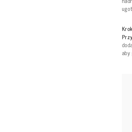
nadm
ugot
Krok
Prz
doda
aby 