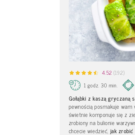
4.52
(192)
1 godz. 30 min.
Gołąbki z kaszą gryczaną 
pewnością posmakuje wam w
świetnie komponuje się z z
zrobiony na bulionie warzyw
chcecie wiedzieć,
jak zrobić