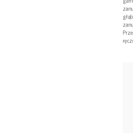
garn
zanu
głąb
zanu
Prze
ręcz