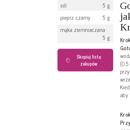
Go
sól
5
g
ja
pieprz czarny
5
g
Kr
mąka ziemniaczana
5
g
Krok
Got
wod
Skopiuj listę
(0,5
zakupów
przy
wrze
Kied
aby 
Krok
Prz