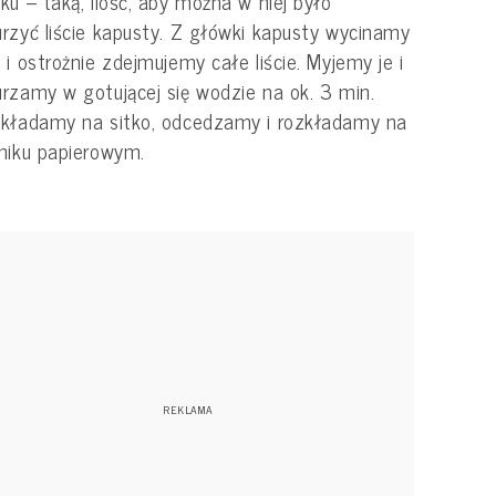
ku – taką, ilość, aby można w niej było
rzyć liście kapusty. Z główki kapusty wycinamy
 i ostrożnie zdejmujemy całe liście. Myjemy je i
rzamy w gotującej się wodzie na ok. 3 min.
kładamy na sitko, odcedzamy i rozkładamy na
niku papierowym.