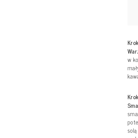
Krok
War
w ko
mały
kawa
Krok
Smaż
smaż
pote
solą