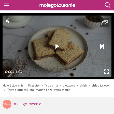
0:00 / 1:04
Moje Gotowanie
Przepisy
Typ dania
pieczywo
chleb
chleb tostowy
Tosty z kurczakiem, mango i czerwoną cebulą
mojegotowanie