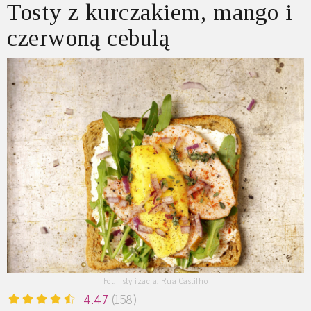
Tosty z kurczakiem, mango i
czerwoną cebulą
Fot. i stylizacja: Rua Castilho
4.47
(158)